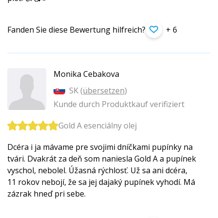
Fanden Sie diese Bewertung hilfreich?
+ 6
Monika Cebakova
SK (
übersetzen
)
Kunde durch Produktkauf verifiziert
Gold A esenciálny olej
Dcéra i ja mávame pre svojimi dníčkami pupínky na
tvári. Dvakrát za deň som naniesla Gold A a pupínek
vyschol, nebolel. Úžasná rýchlosť. Už sa ani dcéra,
11 rokov nebojí, že sa jej dajaký pupínek vyhodí. Má
zázrak hneď pri sebe.