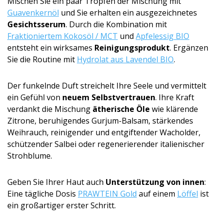
Mischen Sie ein paar Tropfen der Mischung mit
Guavenkernöl
und Sie erhalten ein ausgezeichnetes
Gesichtsserum
. Durch die Kombination mit
Fraktioniertem Kokosöl / MCT
und
Apfelessig BIO
entsteht ein wirksames
Reinigungspro­dukt
. Ergänzen
Sie die Routine mit
Hydrolat aus Lavendel BIO
.
Der funkelnde Duft streichelt Ihre Seele und vermittelt
ein Gefühl von
neuem Selbstvertrauen
. Ihre Kraft
verdankt die Mischung
ätherische Öle
wie klärende
Zitrone, beruhigendes Gurjum-Balsam, stärkendes
Weihrauch, reinigender und entgiftender Wacholder,
schützender Salbei oder regenerierender italienischer
Strohblume.
Geben Sie Ihrer Haut auch
Unterstützung von innen
:
Eine tägliche Dosis
PRAWTEIN Gold
auf einem
Löffel
ist
ein großartiger erster Schritt.