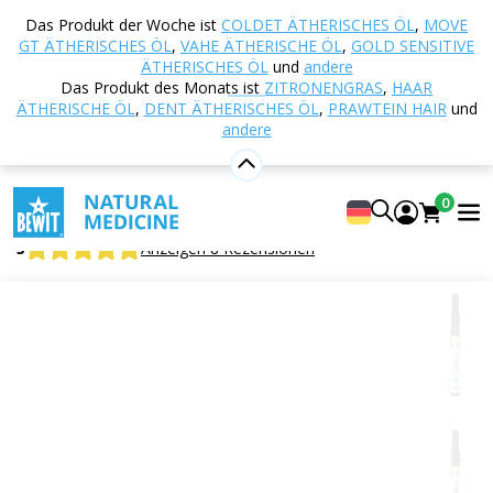
Startseite
E-shop
Aromatherapie
Ätherische
Das Produkt der Woche ist
COLDET ÄTHERISCHES ÖL
,
MOVE
Öle
Mischungen ätherischer Öle
Gold A
GT ÄTHERISCHES ÖL
,
VAHE ÄTHERISCHE ÖL
,
GOLD SENSITIVE
ätherische Öl
ÄTHERISCHES ÖL
und
andere
Das Produkt des Monats ist
ZITRONENGRAS
,
HAAR
ÄTHERISCHE ÖL
,
DENT ÄTHERISCHES ÖL
,
PRAWTEIN HAIR
und
andere
Gold A ätherische Öl
100 % reine und natürliche Mischung aus ätherischen
0
CTEO® Ölen
5
Anzeigen 8 Rezensionen
Geeignet
für