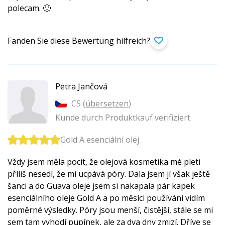
polecam. 🙂
Fanden Sie diese Bewertung hilfreich?
Petra Jančová
CS (
übersetzen
)
Kunde durch Produktkauf verifiziert
Gold A esenciální olej
Vždy jsem měla pocit, že olejová kosmetika mé pleti
příliš nesedí, že mi ucpává póry. Dala jsem jí však ještě
šanci a do Guava oleje jsem si nakapala pár kapek
esenciálního oleje Gold A a po měsíci používání vidím
poměrné výsledky. Póry jsou menší, čistější, stále se mi
sem tam vyhodí pupínek, ale za dva dny zmizí. Dříve se