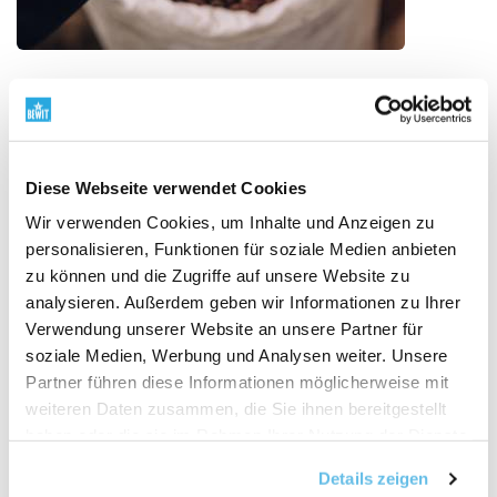
Hochwertige Rohstoffe
Vom Ursprung zum fertigen Produkt
Qualität
beginnt beim Ursprung des Rohstoffs. Deshalb wählen
Diese Webseite verwendet Cookies
wir Lieferanten sorgfältig aus, verfolgen den
Wir verwenden Cookies, um Inhalte und Anzeigen zu
Ursprung, die Verarbeitungsmet­hode und den Sinn
personalisieren, Funktionen für soziale Medien anbieten
jeder Zutat. Wir arbeiten mit BIO-Rohstoffen, einem
zu können und die Zugriffe auf unsere Website zu
RAW-Ansatz, pflanzlichen Quellen und Rohstoffen aus
analysieren. Außerdem geben wir Informationen zu Ihrer
der Wildnis, wo es sinnvoll ist. Wir verbinden den
Verwendung unserer Website an unsere Partner für
Respekt vor der Natur mit Wissenschaft, Tests und
soziale Medien, Werbung und Analysen weiter. Unsere
unserer eigenen Verantwortung.
Erfahren Sie, warum
Partner führen diese Informationen möglicherweise mit
der Ursprung der Rohstoffe wichtig ist
"
weiteren Daten zusammen, die Sie ihnen bereitgestellt
haben oder die sie im Rahmen Ihrer Nutzung der Dienste
gesammelt haben.
Details zeigen