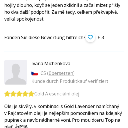
hojily dlouho, když se jeden zklidnil a začal mizet přišly
ho dva další podpořit. Za mě tedy, celkem překvapivě,
velká spokojenost.
Fanden Sie diese Bewertung hilfreich?
+ 3
Ivana Michenková
CS (
übersetzen
)
Kunde durch Produktkauf verifiziert
Gold A esenciální olej
Olej je skvělý, v kombinaci s Gold Lavender namíchaný
v Rajčatovém oleji je nejlepším pomocníkem na kdejaký
pupínek a navíc nádherně voní. Pro mou dceru Top na
pleť. 👍🥰🫶