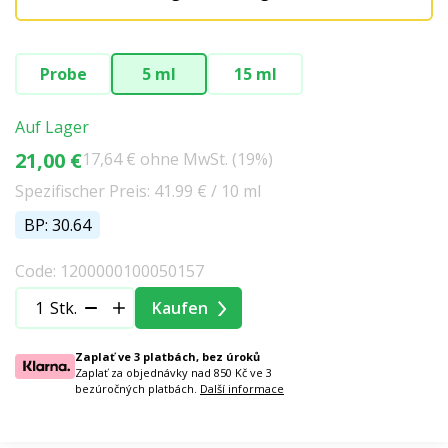
Probe
5 ml
15 ml
Auf Lager
21,00 €
17,64 € ohne MwSt. (19%)
Spezifischer Preis: 41.99 € / 10 ml
BP: 30.64
Code: 1200000100050157
Stk.
Kaufen
Zaplať ve 3 platbách, bez úroků
Zaplať za objednávky nad 850 Kč ve 3
bezúročných platbách.
Další informace