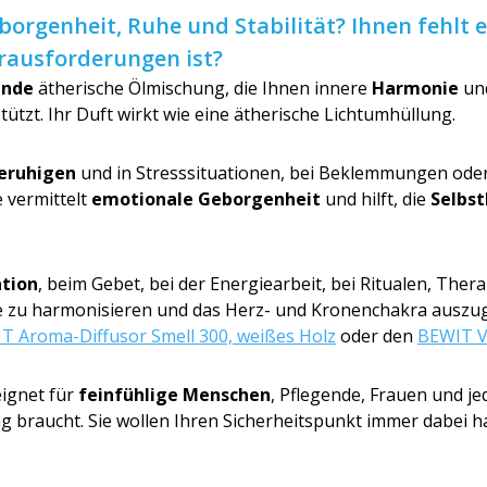
borgenheit, Ruhe und Stabilität? Ihnen fehlt 
erausforderun­gen ist?
ende
ätherische Ölmischung, die Ihnen innere
Harmonie
und
tzt. Ihr Duft wirkt wie eine ätherische Lichtumhüllung.
eruhigen
und in Stresssituationen, bei Beklemmungen oder
 vermittelt
emotionale Geborgenheit
und hilft, die
Selbst
tion
, beim Gebet, bei der Energiearbeit, bei Ritualen, The
gie zu harmonisieren und das Herz- und Kronenchakra auszu
T Aroma-Diffusor Smell 300, weißes Holz
oder den
BEWIT V
ignet für
feinfühlige Menschen
, Pflegende, Frauen und je
g braucht. Sie wollen Ihren Sicherheitspunkt immer dabei ha