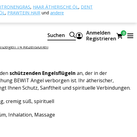
ischer Öle
Engel
ITRONENGRAS
,
HAAR ÄTHERISCHE ÖL
,
DENT
ÖL
,
PRAWTEIN HAIR
und
andere
Anmelden
0
Suchen
türliche Mischung aus ätherischen CTEO® Ölen
Registrieren
nzeigen 14 Rezensionen
 den
schützenden Engelsflügeln
an, der in der
hung BEWIT Angel verborgen ist. Ihr ätherischer,
ngt Ihnen Schutz, Sanftheit und spirituelle Verbindungen.
g, cremig süß, spirituell
m, Inhalation, Massage