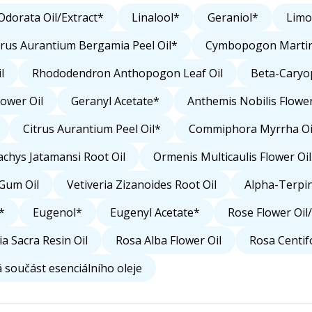
dorata Oil/Extract*
Linalool*
Geraniol*
Lim
trus Aurantium Bergamia Peel Oil*
Cymbopogon Martini
l
Rhododendron Anthopogon Leaf Oil
Beta-Caryo
lower Oil
Geranyl Acetate*
Anthemis Nobilis Flower
Citrus Aurantium Peel Oil*
Commiphora Myrrha Oi
chys Jatamansi Root Oil
Ormenis Multicaulis Flower Oil
 Gum Oil
Vetiveria Zizanoides Root Oil
Alpha-Terpi
*
Eugenol*
Eugenyl Acetate*
Rose Flower Oil
ia Sacra Resin Oil
Rosa Alba Flower Oil
Rosa Centifo
 součást esenciálního oleje