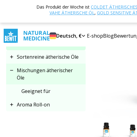
Startseite
E-sho
Das Produkt der Woche ist
COLDET ÄTHERISCHES
Kategorie auswählen
VAHE ÄTHERISCHE ÖL
,
GOLD SENSITIVE Ä
Mischungen ätherischer
Deutsch, €
E-shop
Blog
Bewertun
Öle
Sortenreine ätherische Öle
Mischungen ätherischer
Öle
Geeignet für
Aroma Roll-on