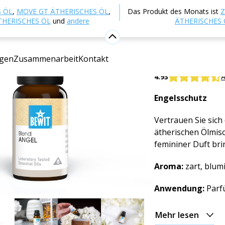
p
Aromatherapie
Ätherische Öle
Mischungen äther
 ÖL
,
MOVE GT ÄTHERISCHES ÖL
,
Das Produkt des Monats ist
Z
THERISCHES ÖL
und
andere
ÄTHERISCHES 
Engel
gen
Zusammenarbeit
Kontakt
100% reine und na
4.93
A
Engelsschutz
Vertrauen Sie sich
ätherischen Ölmisc
femininer Duft bri
Aroma:
zart, blumi
Anwendung:
Parfü
Mehr lesen