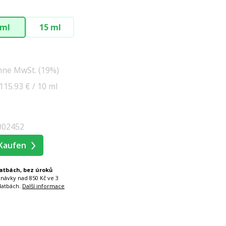
 ml
15 ml
hne MwSt. (19%)
 115.93 € / 10 ml
002452
Kaufen
latbách, bez úroků
dnávky nad 850 Kč ve 3
latbách.
Další informace