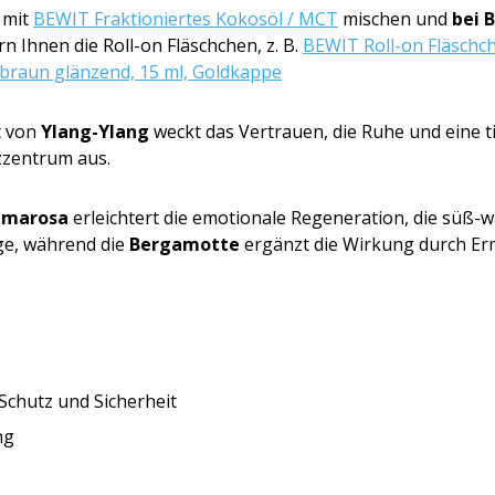
 mit
BEWIT Fraktioniertes Kokosöl / MCT
mischen und
bei 
n Ihnen die Roll-on Fläschchen, z. B.
BEWIT Roll-on Fläschch
braun glänzend, 15 ml, Goldkappe
t von
Ylang-Ylang
weckt das Vertrauen, die Ruhe und eine 
zzentrum aus.
lmarosa
erleichtert die emotionale Regeneration, die süß
ge, während die
Bergamotte
ergänzt die Wirkung durch Erm
 Schutz und Sicherheit
ng