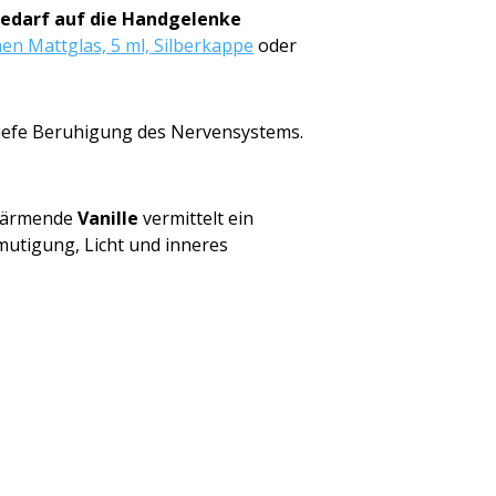
Bedarf auf die Handgelenke
en Mattglas, 5 ml, Silberkappe
oder
tiefe Beruhigung des Nervensystems.
-wärmende
Vanille
vermittelt ein
utigung, Licht und inneres