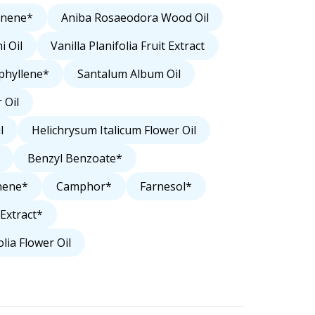
onene*
Aniba Rosaeodora Wood Oil
 Oil
Vanilla Planifolia Fruit Extract
phyllene*
Santalum Album Oil
 Oil
l
Helichrysum Italicum Flower Oil
Benzyl Benzoate*
nene*
Camphor*
Farnesol*
/Extract*
lia Flower Oil