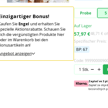
Probe
5
Einzigartiger Bonus!
Kaufen Sie
Engel
und erhalten Sie
Auf Lager
spezielle Aktionsrabatte. Schauen Sie
57,97 €
48,71 € o
sich die vergünstigten Produkte hier
oder im Warenkorb bei den
Spezifischer Preis:
Bonusartikeln an!
BP: 67
Angebot anzeigen
Code: 9999000090
Stk.
Zaplať ve 3 p
Zaplať za obje
bezúročných p