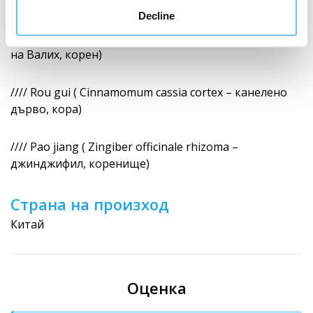
Decline
//// Chuan xiong ( Ligusticum striatum radix – коприва
на Валих, корен)
//// Rou gui ( Cinnamomum cassia cortex – канелено
дърво, кора)
//// Pao jiang ( Zingiber officinale rhizoma –
джинджифил, коренище)
Страна на произход
Китай
Оценка