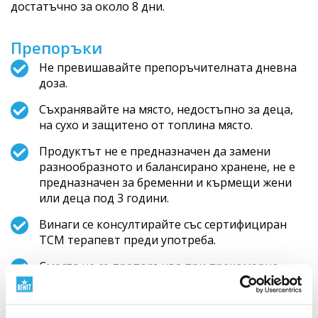
достатъчно за около 8 дни.
Препоръки
Не превишавайте препоръчителната дневна
доза.
Съхранявайте на място, недостъпно за деца,
на сухо и защитено от топлина място.
Продуктът не е предназначен да замени
разнообразното и балансирано хранене, не е
предназначен за бременни и кърмещи жени
или деца под 3 години.
Винаги се консултирайте със сертифициран
TCM терапевт преди употреба.
Сместа не се препоръчва при прекомерно
менструално кървене и настинки.
Не е подходящо да се комбинира с женшен.