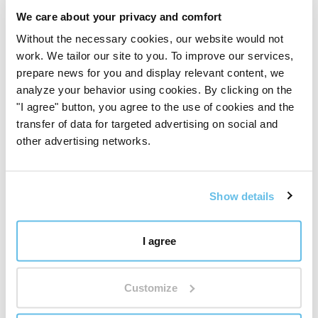
We care about your privacy and comfort
Съставки
Without the necessary cookies, our website would not
work. We tailor our site to you. To improve our services,
//// Pu huang ( Pollinis – цветен прашец)
prepare news for you and display relevant content, we
analyze your behavior using cookies. By clicking on the
//// Dang gui ( Angelica sinensis radix – китайска
"I agree" button, you agree to the use of cookies and the
ангелика, корен)
transfer of data for targeted advertising on social and
other advertising networks.
//// Chi shao ( Paeonia lactiflora radix – китайски
божур, корен)
Show details
Царевично нишесте
I agree
//// Mo yao ( Commiphora myrrha resina – истинска
смирна, лепилна смола)
Customize
//// Xiao hui xiang ( Foeniculum vulgare fructus –
копър, плод)