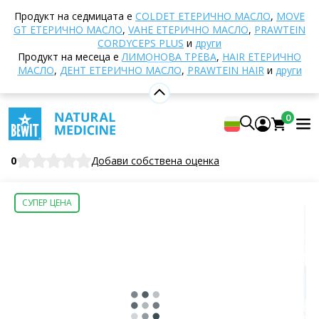
Начало
E-shop
Хранене и хранителни добавки
Продукт на седмицата е
COLDET EТЕРИЧНО МАСЛО
,
MOVE
ТКМ – Традиционна китайска медицина
019 -
GT ЕТЕРИЧНО МАСЛО
,
VAHE ЕТЕРИЧНО МАСЛО
,
PRAWTEIN
Удовлетворен център
CORDYCEPS PLUS
и
други
Продукт на месеца е
ЛИМОНОВА ТРЕВА
,
HAIR ЕТЕРИЧНО
МАСЛО
,
ДЕНТ ЕТЕРИЧНО МАСЛО
,
PRAWTEIN HAIR
и
други
019 - Удовлетворен център
0
Хранителна добавка
BEWIT Satisfied Centre
0
Добави собствена оценка
СУПЕР ЦЕНА