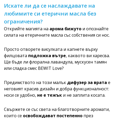
Искате ли да се наслаждавате на
любимите си етерични масла без
ограничения?
Открийте магията на
арома бижуто
и опознайте
силата на етеричните масла със собствения си нос.
Просто отворете висулката и капнете върху
филцовата
подложка вътре
, каквото ви харесва.
Ще бъде ли флорална лавандула, мускусен тамян
или сладка смес BEWIT Love?
Предимството на този малък
дифузер за врата
е
неговият красив дизайн и добра функционалност:
носи се удобно,
не е тежък
и не заплита косата.
Свържете се със света на благотворните аромати,
които се
освобождават постепенно
през