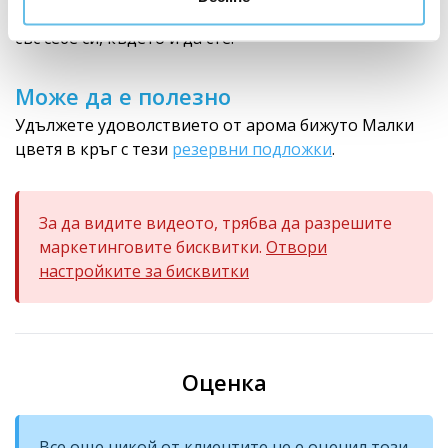
от етерични масла?
Изберете си
вашето и го носете
със себе си, където и да сте.
Може да е полезно
Удължете удоволствието от арома бижуто Малки
цветя в кръг с тези
резервни подложки
.
За да видите видеото, трябва да разрешите
маркетинговите бисквитки.
Отвори
настройките за бисквитки
Оценка
Все още никой от клиентите не е оценил този