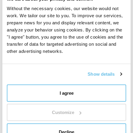
Without the necessary cookies, our website would not
Арома бижутата от неръждаема стомана
не
work. We tailor our site to you. To improve our services,
понасят никакво накисване
и контакт с вода.
prepare news for you and display relevant content, we
Затова избягвайте съхранението на бижута във
analyze your behavior using cookies. By clicking on the
влажни помещения, като например банята. Винаги
"I agree" button, you agree to the use of cookies and the
сваляйте бижуто при къпане, ръчна работа, спорт
transfer of data for targeted advertising on social and
или сън, тъй като може да се повреди металът.
other advertising networks.
Съдържание на опаковката
1 висулка с диаметър 30 мм
Show details
1 верижка с дължина 50 см
I agree
5 бр. филцови (нетоксични) подложки
Customize
Препоръчителни аромати
Харесвате ли
цитрусови
етерични масла? Или
флорални
? Или може би сте харесали нашите
смеси
Decline