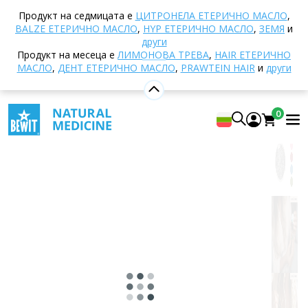
Начало
E-shop
Ароматерапия
Арома бижута
Продукт на седмицата е
ЦИТРОНЕЛА ЕТЕРИЧНО МАСЛО
,
Арома колие Малки цветя в кръг
BALZE ЕТЕРИЧНО МАСЛО
,
HYP ЕТЕРИЧНО МАСЛО
,
ЗЕМЯ
и
други
Продукт на месеца е
ЛИМОНОВА ТРЕВА
,
HAIR ЕТЕРИЧНО
МАСЛО
,
ДЕНТ ЕТЕРИЧНО МАСЛО
,
PRAWTEIN HAIR
и
други
Арома колие Малки цветя в кръг
0
Добави собствена оценка
0