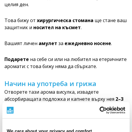
целия ден.
Това бижу от
хирургическа стомана
ще стане ваш
защитник и
носител на късмет
.
Вашият личен
амулет
за
ежедневно носене
.
Подарете
на себе си или на любител на етеричните
аромати: с това бижу няма да сбъркате.
Начин на употреба и грижа
Отворете тази арома висулка, извадете
абсорбиращата подложка и капнете върху нея
2–3
капки етерично масло
. Поставете подложката
обратно във висулката, затворете и се
наслаждавайте на аромата, който се освобождава
през целия ден.
We care about your privacy and comfort