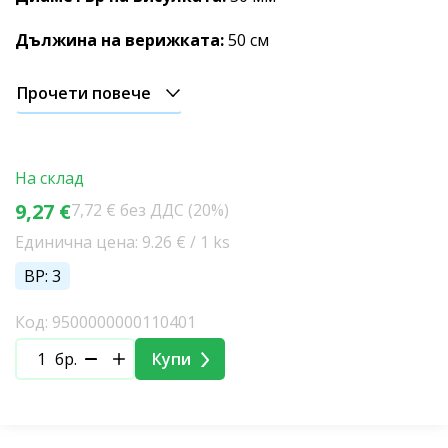
Дължина на верижката:
50 см
Прочети повече
На склад
9,27 €
7,72 € без ДДС (20%)
Единична цена: 9.26 € / 1 ks
BP: 3
Код: 9500000000110401
бр.
Купи