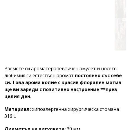
Вземете си ароматерапевтичен амулет и носете
любимия си естествен аромат
постоянно със себе
си. Това арома колие с красив
флорален мотив
ще ви зареди с позитивно настроение **през
целия ден
.
Материал:
хипоалергенна хирургическа стомана
316 L
Диаметър на висулката:
30 мм