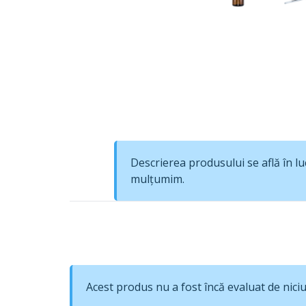
Descrierea produsului se află în lu
mulțumim.
Acest produs nu a fost încă evaluat de niciun 