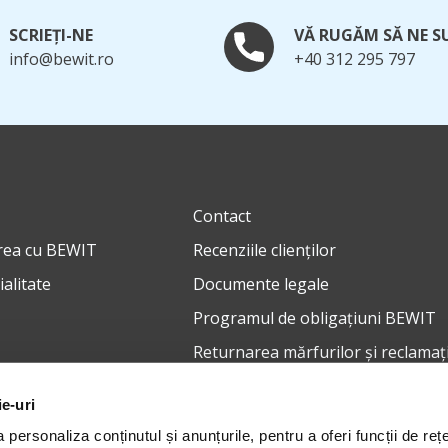
SCRIEȚI-NE
VĂ RUGĂM SĂ NE S
info@bewit.ro
+40 312 295 797
Contact
rea cu BEWIT
Recenziile clienților
ialitate
Documente legale
Programul de obligațiuni BEWIT
Returnarea mărfurilor și reclamați
ie-uri
personaliza conținutul și anunțurile, pentru a oferi funcții de rețe