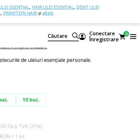
de sticlă de maro lucioasă, pipetă neagră, 200 ml
ULEI ESENȚIAL
,
HAIR ULEI ESENȚIAL
,
DENT ULEI
L
,
PRAWTEIN HAIR
și
altele
 sticlă de maro lucioasă,
agră, 200 ml
Conectare
0
Căutare
Înregistrare
oduceți propria evaluare
tecurile de uleiuri esențiale personale.
buc.
10 buc.
ON fără TVA (21%)
9 RON / 1 ks