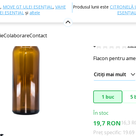
Alte produse
Ambalaje și accesorii
Sticluțe
Flacon 
L
,
MOVE GT ULEI ESENȚIAL
,
VAHE
Produsul lunii este
CITRONELĂ 
EI ESENȚIAL
și
altele
ESENȚIA
Flacon de
pipetă ne
ie
Colaborare
Contact
0
Intr
Flacon pentru ames
Citiți mai mult
1 buc
5 
În stoc
19,7 RON
16,3 R
Preț specific: 19.6