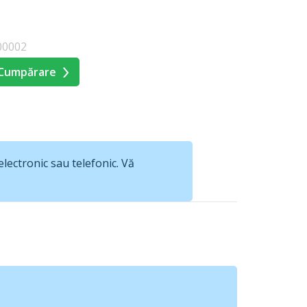
00002
Cumpărare
lectronic sau telefonic. Vă