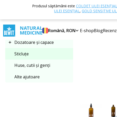
Acasă
E-shop
Produsul săptămânii este
COLDET ULEI ESENȚIA
Selectați categoria
ULEI ESENȚIAL
,
GOLD SENSITIVE UL
Sticluțe
Română, RON
E-shop
Blog
Recenz
Dozatoare și capace
Sticluțe
Huse, cutii și genți
Alte ajutoare