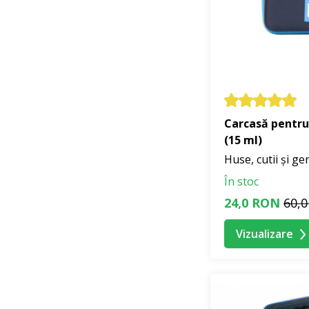
3. Cutiile protej
Da, în special
cutii
4. Cutiile pot fi f
Da, toate cutiile 
Carcasă pentru 
(15 ml)
Huse, cutii și ge
Utilizare sig
În stoc
Depozitați produsel
24,0 RON
60,
și conținutul este a
Vizualizare