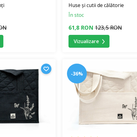
nți
Huse și cutii de călătorie
În stoc
RON
61,8 RON
123,5 RON
Vizualizare
-36%