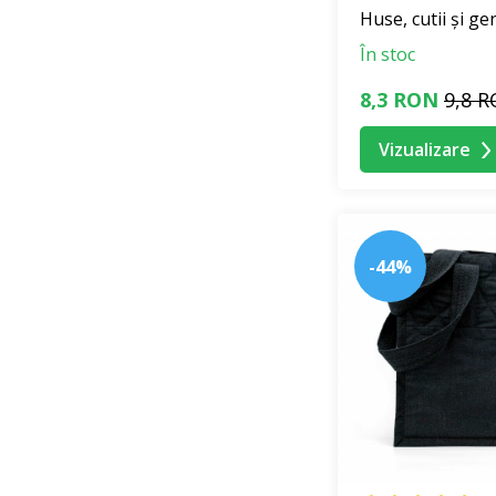
Huse, cutii și ge
În stoc
8,3 RON
9,8 
Vizualizare
-44%