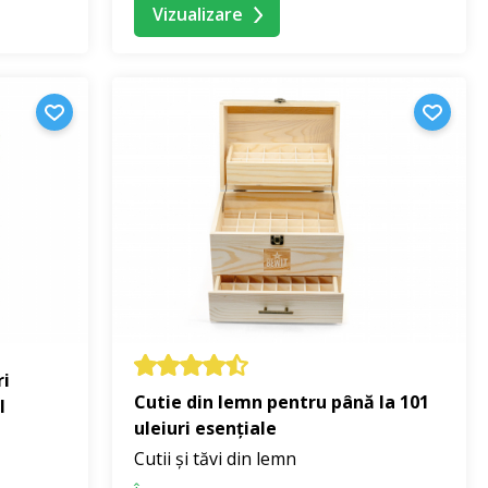
Vizualizare
ri
Cutie din lemn pentru până la 101
l
uleiuri esențiale
Cutii și tăvi din lemn