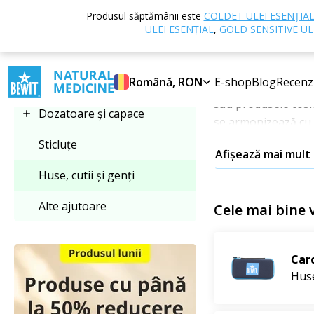
Acasă
E-shop
Produsul săptămânii este
COLDET ULEI ESENȚIA
Selectați categoria
cutii și genți
ULEI ESENȚIAL
,
GOLD SENSITIVE UL
Huse, cutii și
Huse, cutii și genți
Română, RON
E-shop
Blog
Recenz
Husele, cutiile și
sau produsele cos
Dozatoare și capace
se armonizează cu f
Sticluțe
Afișează mai mult
Oferta include
cuti
Huse, cutii și genți
pentru uz casnic, c
și prezinte produse
Alte ajutoare
Cele mai bine
De ce să aleg
Carc
Depozitare sig
Huse
Claritate și or
Materiale de ca