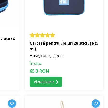
ii directe și a fluctuațiilor de temperatură.
cluțe (2
 sau închideri cu fermoar pentru un transport sigur.
Carcasă pentru uleiuri 28 sticluțe (5
ml)
Huse, cutii și genți
În stoc
e. La transport, asigurați-vă că capacele sunt bine închise
65,3 RON
Vizualizare