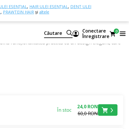
ULEI ESENȚIAL
,
HAIR ULEI ESENȚIAL
,
DENT ULEI
L
,
PRAWTEIN HAIR
și
altele
Conectare
0
Căutare
și păstreze uleiurile esențiale, suplimentele alimentare
Înregistrare
bină funcționalitatea practică cu un design elegant, care
nsport de diferite dimensiuni. Sunt ideale nu numai
ri sau distribuitori care trebuie să-și transporte sau să-
24,0 RON
În stoc
60,0 RON
.