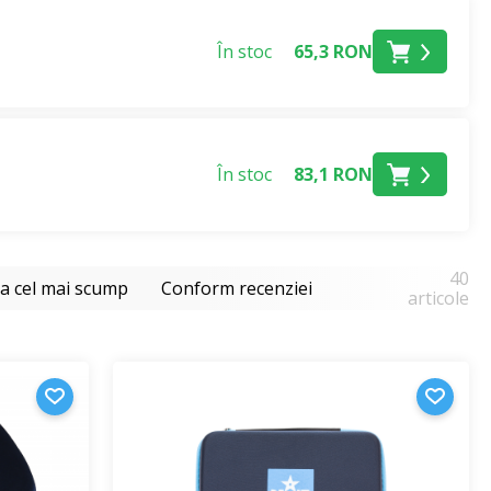
În stoc
65,3 RON
 cosmetice.
r accesibile
. Păstrează sticluțele în poziție verticală,
În stoc
83,1 RON
 lemn, suprafețele interioare pot fi tratate ușor cu ceară
40
la cel mai scump
Conform recenziei
articole
e practice
cu căptușeală pentru transportul sigur al
uțe, cosmetice
sau alte produse mici BEWIT.