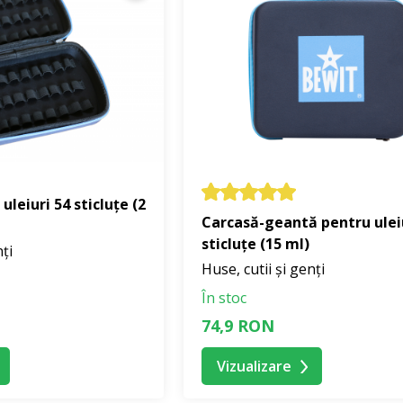
uleiuri 54 sticluțe (2
Carcasă-geantă pentru ulei
sticluțe (15 ml)
nți
Huse, cutii și genți
În stoc
74,9 RON
Vizualizare