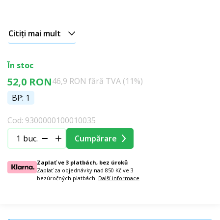
Citiți mai mult
În stoc
52,0 RON
46,9 RON fără TVA (11%)
BP: 1
Cod: 9300000100010035
buc.
Cumpărare
Zaplať ve 3 platbách, bez úroků
Zaplať za objednávky nad 850 Kč ve 3
bezúročných platbách.
Další informace