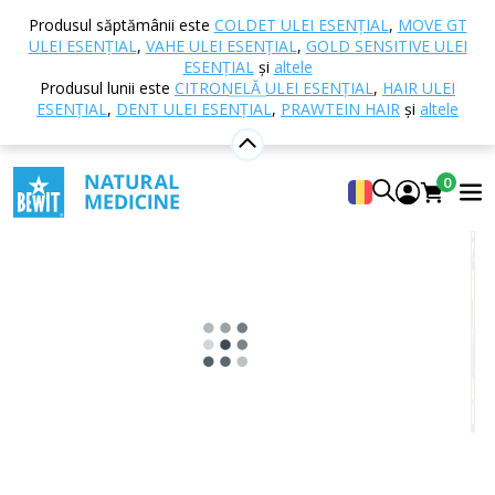
Acasă
E-shop
Alte produse
Cărți și reviste
Produsul săptămânii este
COLDET ULEI ESENȚIAL
,
MOVE GT
N/A
ULEI ESENȚIAL
,
VAHE ULEI ESENȚIAL
,
GOLD SENSITIVE ULEI
ESENȚIAL
și
altele
Produsul lunii este
CITRONELĂ ULEI ESENȚIAL
,
HAIR ULEI
ESENȚIAL
,
DENT ULEI ESENȚIAL
,
PRAWTEIN HAIR
și
altele
5
Afișare 3 recenzii
0