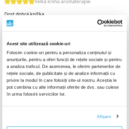
Velká kniha aromaterapie
Dost dobrá knížka.
V-a fost utilă această recenzie?
+ 2
Acest site utilizează cookie-uri
Folosim cookie-uri pentru a personaliza conținutul și
Marta Raidova
anunțurile, pentru a oferi funcții de rețele sociale și pentru
a analiza traficul. De asemenea, le oferim partenerilor de
CS (
traducere
)
rețele sociale, de publicitate și de analize informații cu
Client cu achiziție verificată
privire la modul în care folosiți site-ul nostru. Aceștia le
pot combina cu alte informații oferite de dvs. sau culese
Velká kniha aromaterapie
în urma folosirii serviciilor lor.
Mám hodně knih o aromaterapii, ale tuhle asi miluji
nejvíce, protože zde najdete nejen recepty na vnitřní
Afişare
použití, ale i vnější, použití, také rady jak jich používat,
ale i upozornění na to, kdy je nepoužívat. Je to pro mě