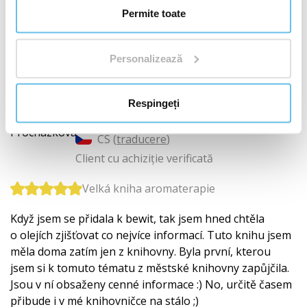
Magická alchymie aromaterapie v praxi.
Permite toate
V-a fost utilă această recenzie?
+ 9
Personalizează
Respingeți
Kateřina Procházková
CS (
traducere
)
Client cu achiziție verificată
Velká kniha aromaterapie
Když jsem se přidala k bewit, tak jsem hned chtěla
o olejích zjišťovat co nejvíce informací. Tuto knihu jsem
měla doma zatím jen z knihovny. Byla první, kterou
jsem si k tomuto tématu z městské knihovny zapůjčila.
Jsou v ní obsaženy cenné informace :) No, určitě časem
přibude i v mé knihovničce na stálo ;)