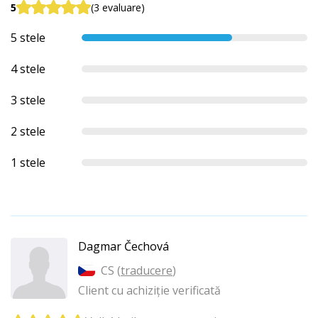
5
(3 evaluare)
5 stele
4 stele
3 stele
2 stele
1 stele
Dagmar Čechová
CS (
traducere
)
Client cu achiziție verificată