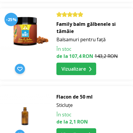
-25%
Family balm gălbenele si
tămăie
Balsamuri pentru față
În stoc
de la 107,4 RON
143,2 RON
Vizualizare
Flacon de 50 ml
Sticluțe
În stoc
de la 2,1 RON