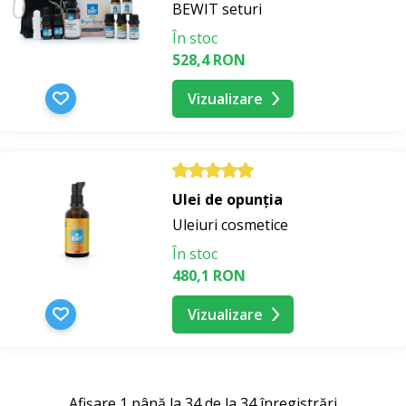
BEWIT seturi
În stoc
528,4 RON
Vizualizare
Ulei de opunția
Uleiuri cosmetice
În stoc
480,1 RON
Vizualizare
Afișare 1 până la 34 de la 34 înregistrări