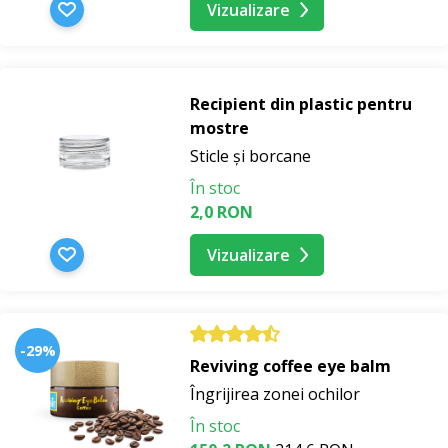
Vizualizare
Recipient din plastic pentru
mostre
Sticle și borcane
În stoc
2,0 RON
Vizualizare
-29%
Reviving coffee eye balm
Îngrijirea zonei ochilor
În stoc