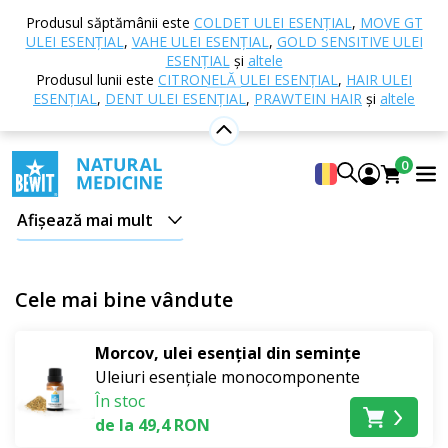
Acasă
E-shop
Pregătește-te pentru vară
La
Produsul săptămânii este
COLDET ULEI ESENȚIAL
,
MOVE GT
soare
ULEI ESENȚIAL
,
VAHE ULEI ESENȚIAL
,
GOLD SENSITIVE ULEI
ESENȚIAL
și
altele
La soare
Produsul lunii este
CITRONELĂ ULEI ESENȚIAL
,
HAIR ULEI
ESENȚIAL
,
DENT ULEI ESENȚIAL
,
PRAWTEIN HAIR
și
altele
Zilele însorite, vacanțele la mare, excursiile în natură și
relaxarea în grădină merită o îngrijire care să susțină
0
pielea înainte, în timpul și după expunerea la soare. În
categoria La soare veți găsi ajutoare naturale pentru
Afișează mai mult
hidratare, regenerare, calmare și prelungirea unui
bronz frumos.
Cele mai bine vândute
Regenerare și nutriție după plajă
După o zi petrecută la soare,
BEWIT Sun Serum
este
Morcov, ulei esențial din semințe
binevenit. Îngrijirea ușoară cu ulei se absoarbe rapid,
Uleiuri esențiale monocomponente
În stoc
nu lasă o senzație grasă și ajută la calmarea, hrănirea și
de la 49,4 RON
menținerea pielii plăcut suple după plajă. Datorită