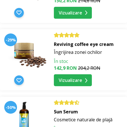
150,2 RON
214,6 RON
Vizualizare
-29%
Reviving coffee eye cream
Îngrijirea zonei ochilor
În stoc
142,9 RON
204,2 RON
Vizualizare
-50%
Sun Serum
Cosmetice naturale de plajă