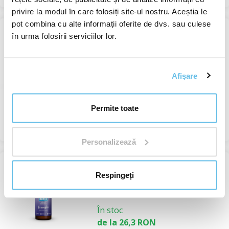
privire la modul în care folosiți site-ul nostru. Aceștia le
pot combina cu alte informații oferite de dvs. sau culese
în urma folosirii serviciilor lor.
-33%
Lavandă ulei esențial
Uleiuri esențiale
monocomponente
Afişare
În stoc
de la 21,9 RON
33,0 RON
Permite toate
Vizualizare
Personalizează
SUPER PREȚ
Respingeți
Lavendel Hydrolat
Hidrolate cosmetice
În stoc
de la 26,3 RON