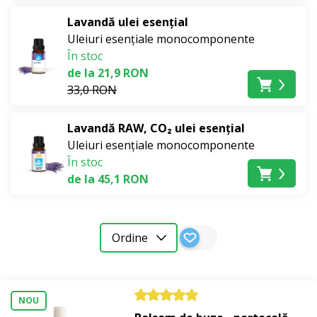
uleiului de morcov, va susține, de asemenea, aspectul
Lavandă ulei esențial
natural bronzat al pielii.
Uleiuri esențiale monocomponente
În stoc
O bază excelentă de vară este și
uleiul de morcov BIO
,
de la 21,9 RON
care oferă pielii nutriție, elasticitate și luminozitate. Este
33,0 RON
potrivit pentru îngrijirea înainte și după plajă, mai ales
dacă doriți să susțineți un bronz uniform și de lungă
Lavandă RAW, CO₂ ulei esențial
durată. Nu uitați, însă, că nu înlocuiește crema de plajă
Uleiuri esențiale monocomponente
cu SPF.
În stoc
de la 45,1 RON
Pentru momentele în care pielea are nevoie de calmare,
reîmprospătare și echilibrare după soare, apelați la
uleiul esențial Gold Sun B
. Acest amestec
Ordine
aromaterapeutic este ca o mângâiere de vară după o
expunere intensă la soare – aduce o senzație de
răcoare, liniște și confort.
NOU