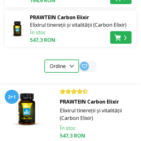
164,6 RON
Alegeți din gama noastră de Prawteine unice și de
produse din aloe vera.
PRAWTEIN Carbon Elixir
Elixirul tinereții și vitalității (Carbon Elixir)
În stoc
547,3 RON
Îngrijiți-vă podoaba capilară cu blândețe și dragoste,
adoptați o atitudine
holistică
.
Ordine
2+1
PRAWTEIN Carbon Elixir
Elixirul tinereții și vitalității
(Carbon Elixir)
În stoc
547,3 RON