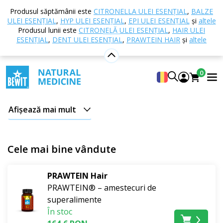
Acasă
E-shop
Cosmetice naturale
Îngrijirea
Produsul săptămânii este
CITRONELLA ULEI ESENȚIAL
,
BALZE
părului
Sănătatea părului
ULEI ESENȚIAL
,
HYP ULEI ESENȚIAL
,
EPI ULEI ESENȚIAL
și
altele
Produsul lunii este
CITRONELĂ ULEI ESENȚIAL
,
HAIR ULEI
Sănătatea părului
ESENȚIAL
,
DENT ULEI ESENȚIAL
,
PRAWTEIN HAIR
și
altele
Revitalizați-vă părul din interior și mențineți-l sănătos
0
cu
produse
naturale
și
100 % pure
.
Afișează mai mult
Încercați suplimentele noastre alimentare, datorită
cărora vă
purificați
și oferiți corpului
suficiente
Cele mai bine vândute
vitamine
,
minerale
și alte substanțe indispensabile
pentru
regenerarea
și
vitalitatea
părului și a
PRAWTEIN Hair
scalpului dumneavoastră.
PRAWTEIN® – amestecuri de
superalimente
În stoc