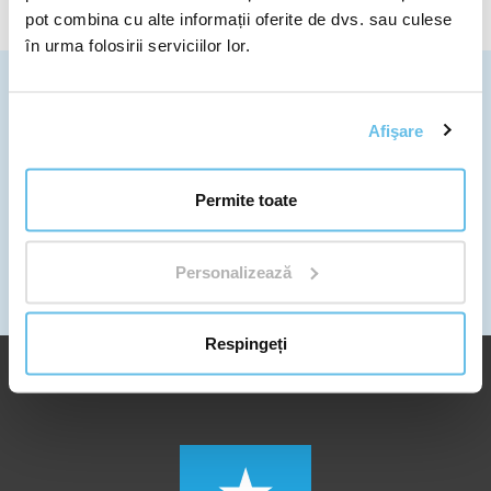
pot combina cu alte informații oferite de dvs. sau culese
în urma folosirii serviciilor lor.
EXPEDIEM ÎN ÎNTREAGA LUME
Mai multe informații despre transport
Afişare
SCRIEȚI-NE
info@bewit.ro
Permite toate
VĂ RUGĂM SĂ NE SUNAȚI
+40 312 295 797
ORARUL DE LUCRU
Personalizează
De luni până vineri: 8:30 - 16:00
Respingeți