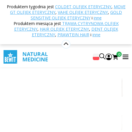
Strona główna
E-shop
Inne produkty
Szungit i
Produktem tygodnia jest
COLDET OLEJEK ETERYCZNY
,
MOVE
minerały
Obelisk
Kwarc dymny (nad 100 g)
GT OLEJEK ETERYCZNY
,
VAHE OLEJEK ETERYCZNY
,
GOLD
SENSITIVE OLEJEK ETERYCZNY
i
inne
Produktem miesiąca jest
TRAWA CYTRYNOWA OLEJEK
ETERYCZNY
,
HAIR OLEJEK ETERYCZNY
,
DENT OLEJEK
Kwarc dymny (nad 100 g)
ETERYCZNY
,
PRAWTEIN HAIR
i
inne
kamień półszlachetny
Smoky quartz
0
5
Pokaż 1 recenzji