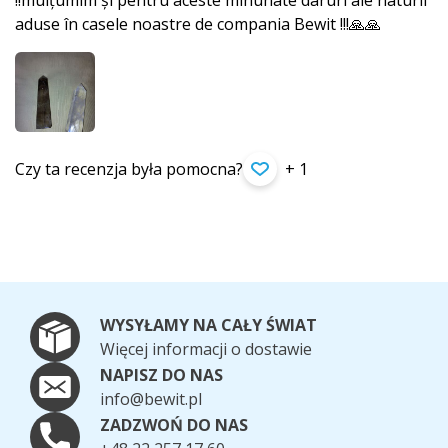
!!mulțumim și pentru aceste minunate daruri ale naturii
aduse în casele noastre de compania Bewit !!!🙏🙏
Czy ta recenzja była pomocna?
+ 1
WYSYŁAMY NA CAŁY ŚWIAT
Więcej informacji o dostawie
NAPISZ DO NAS
info@bewit.pl
ZADZWOŃ DO NAS