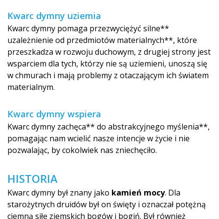
Kwarc dymny uziemia
Kwarc dymny pomaga przezwyciężyć silne**
uzależnienie od przedmiotów materialnych**, które
przeszkadza w rozwoju duchowym, z drugiej strony jest
wsparciem dla tych, którzy nie są uziemieni, unoszą się
w chmurach i mają problemy z otaczającym ich światem
materialnym.
Kwarc dymny wspiera
Kwarc dymny zachęca** do abstrakcyjnego myślenia**,
pomagając nam wcielić nasze intencje w życie i nie
pozwalając, by cokolwiek nas zniechęciło.
HISTORIA
Kwarc dymny był znany jako
kamień mocy
. Dla
starożytnych druidów był on święty i oznaczał potężną
ciemną siłę ziemskich bogów i bogiń. Był również