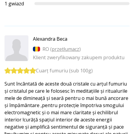
1 gwiazd
Alexandra Beca
RO (
przetłumacz
)
Klient zweryfikowany zakupem produktu
Cuarț fumuriu (sub 100g)
Sunt încântată de aceste două cristale cu arțul fumuriu
și cristalul pe care le folosesc în meditațiile și ritualurile
mele de dimineață și seară pentru o mai bună ancorare
și împământare ,pentru protecție împotriva smogului
electromagnetic și o mai mare claritate și echilibrul
interior !curăță spațiul interior de aceste energii
negative și amplifică sentimentul de siguranță și pace