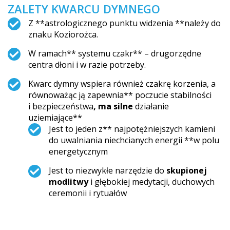
ZALETY KWARCU DYMNEGO
Z **astrologicznego punktu widzenia **należy do
znaku Koziorożca.
W ramach** systemu czakr** – drugorzędne
centra dłoni i w razie potrzeby.
Kwarc dymny wspiera również czakrę korzenia, a
równoważąc ją zapewnia** poczucie stabilności
i bezpieczeństwa
, ma silne
działanie
uziemiające**
Jest to jeden z** najpotężniejszych kamieni
do uwalniania niechcianych energii **w polu
energetycznym
Jest to niezwykłe narzędzie do
skupionej
modlitwy
i głębokiej medytacji, duchowych
ceremonii i rytuałów