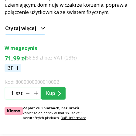
uziemiającym, dominuje w czakrze korzenia, poprawia
połączenie użytkownika ze światem fizycznym.
Czytaj więcej
W magazynie
71,99 zł
58,53 zł bez VAT (23%)
BP: 1
Kod: 8000000000010002
szt.
Kup
Zaplať ve 3 platbách, bez úroků
Zaplať za objednávky nad 850 Kč ve 3
bezúročných platbách.
Další informace