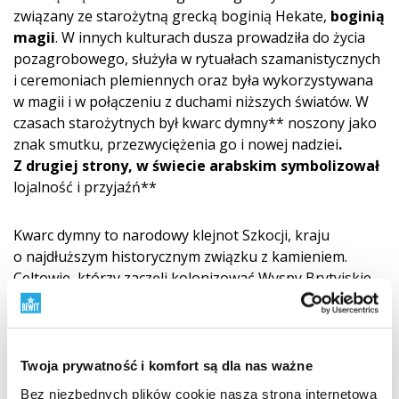
związany ze starożytną grecką boginią Hekate,
boginią
magii
. W innych kulturach dusza prowadziła do życia
pozagrobowego, służyła w rytuałach szamanistycznych
i ceremoniach plemiennych oraz była wykorzystywana
w magii i w połączeniu z duchami niższych światów. W
czasach starożytnych był kwarc dymny** noszony jako
znak smutku, przezwyciężenia go i nowej nadziei
.
Z drugiej strony, w świecie arabskim symbolizował
lojalność i przyjaźń**
Kwarc dymny to narodowy klejnot Szkocji, kraju
o najdłuższym historycznym związku z kamieniem.
Celtowie, którzy zaczęli kolonizować Wyspy Brytyjskie
około 300 r. p.n.e., wydobywali brązowo-szary kwarc w
górach Cairngorm w szkockim Highlands i nazwali
ciemnobrązowe do czarnych kryształy, które znaleźli
Morion i żółto-brązowe do szaro-brązowych kryształów
Twoja prywatność i komfort są dla nas ważne
Cairngorm od gór, w których zostały znalezione.
Bez niezbędnych plików cookie nasza strona internetowa