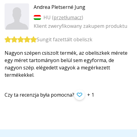
Andrea Pletserné Jung
HU (
przetłumacz
)
Klient zweryfikowany zakupem produktu
Sungit fazettált obeliszk
Nagyon szépen csiszolt termék, az obeliszkek mérete
egy méret tartományon belül sem egyforma, de
nagyon szép. elégedett vagyok a megérkezett
termékekkel.
Czy ta recenzja była pomocna?
+ 1