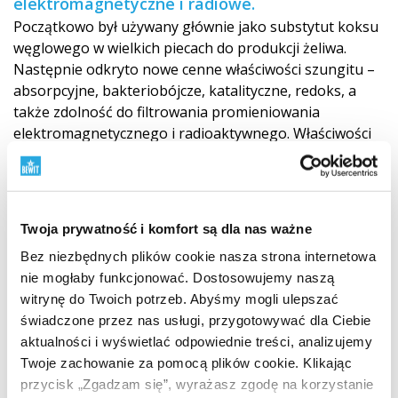
elektromagnetyczne i radiowe.
Początkowo był używany głównie jako substytut koksu
węglowego w wielkich piecach do produkcji żeliwa.
Następnie odkryto nowe cenne właściwości szungitu –
absorpcyjne, bakteriobójcze, katalityczne, redoks, a
także zdolność do filtrowania promieniowania
elektromagnetyc­znego i radioaktywnego. Właściwości
te umożliwiły wykorzystanie szungitu w
różnych
gałęziach nauki, przemysłu i technologii
, a na jego
bazie opracowano szereg nowych materiałów
nanotechnologic­znych..
Twoja prywatność i komfort są dla nas ważne
Bez niezbędnych plików cookie nasza strona internetowa
Właściwości szungitu umożliwiły jego
zastosowanie w
nie mogłaby funkcjonować. Dostosowujemy naszą
technologii uzdatniania i oczyszczania wody
.
witrynę do Twoich potrzeb. Abyśmy mogli ulepszać
Uzdatnianie i filtrowanie wody za pomocą szungitu jest
świadczone przez nas usługi, przygotowywać dla Ciebie
szeroko rozpowszechnione w Norwegii, Szwecji
aktualności i wyświetlać odpowiednie treści, analizujemy
i Ameryce. Służy do
oczyszczania wody w studniach,
Twoje zachowanie za pomocą plików cookie. Klikając
zbiornikach, basenach oraz do oczyszczania
przycisk „Zgadzam się”, wyrażasz zgodę na korzystanie
ścieków ze szpitali
.