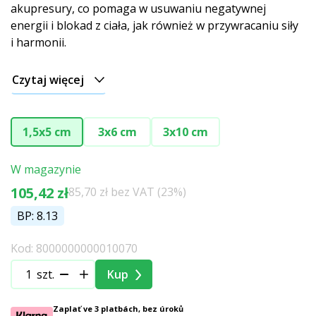
akupresury, co pomaga w usuwaniu negatywnej
energii i blokad z ciała, jak również w przywracaniu siły
i harmonii.
Czytaj więcej
1,5x5 cm
3x6 cm
3x10 cm
W magazynie
105,42 zł
85,70 zł bez VAT (23%)
BP: 8.13
Kod: 8000000000010070
szt.
Kup
Zaplať ve 3 platbách, bez úroků