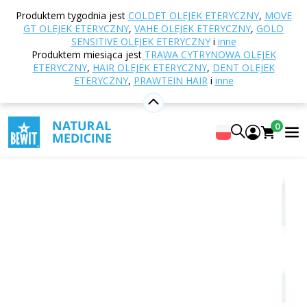
Strona główna
E-shop
Inne produkty
Szungit i
Produktem tygodnia jest
COLDET OLEJEK ETERYCZNY
,
MOVE
minerały
Obelisk
Fasetowany obelisk szungitowy
GT OLEJEK ETERYCZNY
,
VAHE OLEJEK ETERYCZNY
,
GOLD
SENSITIVE OLEJEK ETERYCZNY
i
inne
Produktem miesiąca jest
TRAWA CYTRYNOWA OLEJEK
ETERYCZNY
,
HAIR OLEJEK ETERYCZNY
,
DENT OLEJEK
Fasetowany obelisk szungitowy
ETERYCZNY
,
PRAWTEIN HAIR
i
inne
Minerał
Shunghite obelisk, polished, faceted
0
5
Pokaż 1 recenzji