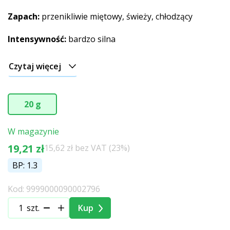
Zapach:
przenikliwie miętowy, świeży, chłodzący
Intensywność:
bardzo silna
Czytaj więcej
20 g
W magazynie
19,21 zł
15,62 zł bez VAT (23%)
BP: 1.3
Kod: 9999000090002796
szt.
Kup