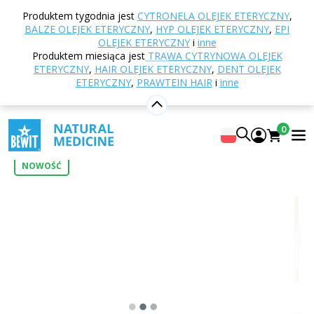
Strona główna
E-shop
Aromaterapia
Kadzidła i
Produktem tygodnia jest
CYTRONELA OLEJEK ETERYCZNY
,
akcesoria
Kryształy mentolu
BALZE OLEJEK ETERYCZNY
,
HYP OLEJEK ETERYCZNY
,
EPI
OLEJEK ETERYCZNY
i
inne
Produktem miesiąca jest
TRAWA CYTRYNOWA OLEJEK
ETERYCZNY
,
HAIR OLEJEK ETERYCZNY
,
DENT OLEJEK
Kryształy mentolu
ETERYCZNY
,
PRAWTEIN HAIR
i
inne
Pure Menthol
0
Dodaj własną ocenę
0
NOWOŚĆ