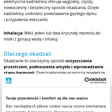
elektryczna kadzielnica oferuje wygodny, czysty,
nowoczesny i bezpieczny sposób okadzania. Dzięki
kadzielnicy unikniesz powstawania gęstego dymu
i przypalenia mieszanki.
Inhalacja:
Włóż jeden lub dwa kryształy mentolu do
miski z gorącą wodą i inhaluj.
Dlaczego okadzać
Okadzanie to starożytny sposób
oczyszczania
przestrzeni, podnoszenia umysłu i wprowadzania
stanu harmonii
. Dym tradycyjnie oczyszcza powietrze,
sprzyja koncentracji i wpływa na ogólny nastrój.
Pomoże zharmonizować emocje
Twoja prywatność i komfort są dla nas ważne
Wspomoże koncentrację i jasność umysłu
Bez niezbędnych plików cookie nasza strona internetowa
Energetycznie dostroi przestrzenie
nie mogłaby funkcjonować. Dostosowujemy naszą