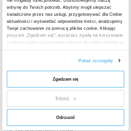
witrynę do Twoich potrzeb. Abyśmy mogli ulepszać
Neutralizuje niepożądane zapachy
świadczone przez nas usługi, przygotowywać dla Ciebie
aktualności i wyświetlać odpowiednie treści, analizujemy
Wskazówki dotyczące okadzania
Twoje zachowanie za pomocą plików cookie. Klikając
Dla czystszego zapachu warto użyć
płytki mikowej
,
przycisk „Zgadzam się”, wyrażasz zgodę na korzystanie
cienkiej płytki z miki, która zapobiega przypaleniu
z plików cookie i przesyłanie danych do celów reklamy w
i zapewnia delikatniejszy i dłużej utrzymujący się
sieciach społecznościowych i innych sieciach
zapach.
reklamowych.
Pokaż szczegóły
Ostrzeżenia dotyczące
Zgadzam się
bezpieczeństwa
Zawsze używaj niepalnego naczynia, trzymaj je
poza zasięgiem dzieci i zwierząt.
Edytuj
Nie pozostawiaj palącego się bez nadzoru.
Odrzucić
Zadbaj o wentylację.
Nie wdychaj dymu z bliska.