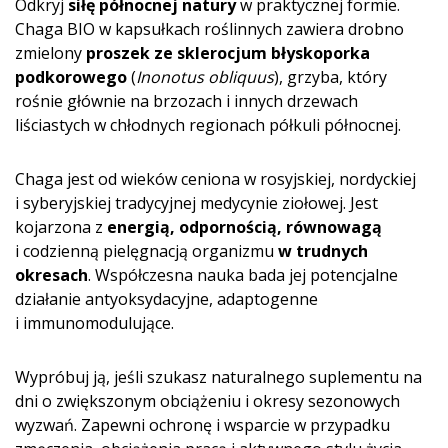
Odkryj
siłę północnej natury
w praktycznej formie.
Chaga BIO w kapsułkach roślinnych zawiera drobno
zmielony
proszek ze sklerocjum błyskoporka
podkorowego
(
I­nonotus obliquus
), grzyba, który
rośnie głównie na brzozach i innych drzewach
liściastych w chłodnych regionach półkuli północnej.
Chaga jest od wieków ceniona w rosyjskiej, nordyckiej
i syberyjskiej tradycyjnej medycynie ziołowej. Jest
kojarzona z
energią, odpornością, równowagą
i codzienną pielęgnacją organizmu
w trudnych
okresach
. Współczesna nauka bada jej potencjalne
działanie antyoksydacyjne, adaptogenne
i immunomodulujące.
Wypróbuj ją, jeśli szukasz naturalnego suplementu na
dni o zwiększonym obciążeniu i okresy sezonowych
wyzwań. Zapewni ochronę i wsparcie w przypadku