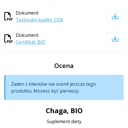
Dokument
Testování kvality_COA
Dokument
Certifikát_BIO
Ocena
Żaden z klientów nie ocenił jeszcze tego
produktu. Możesz być pierwszy.
Chaga, BIO
Suplement diety