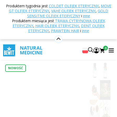
Strona główna
E-shop
Odżywianie i suplementy
Produktem tygodnia jest
COLDET OLEJEK ETERYCZNY
,
MOVE
diety
Grzyby witalne
Chaga, BIO
GT OLEJEK ETERYCZNY
,
VAHE OLEJEK ETERYCZNY
,
GOLD
SENSITIVE OLEJEK ETERYCZNY
i
inne
Produktem miesiąca jest
TRAWA CYTRYNOWA OLEJEK
ETERYCZNY
,
HAIR OLEJEK ETERYCZNY
,
DENT OLEJEK
Chaga, BIO
ETERYCZNY
,
PRAWTEIN HAIR
i
inne
Suplement diety
Chaga ORGANIC
0
0
Dodaj własną ocenę
NOWOŚĆ