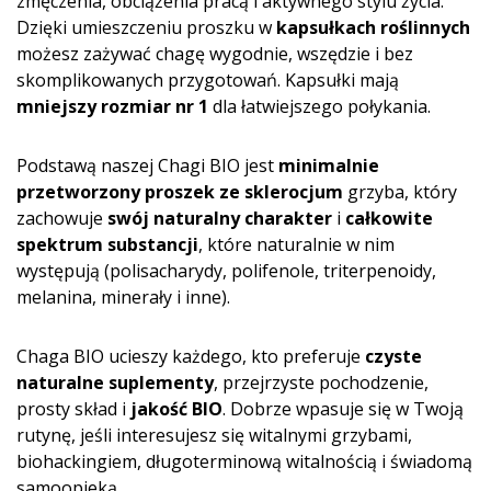
zmęczenia, obciążenia pracą i aktywnego stylu życia.
Dzięki umieszczeniu proszku w
kapsułkach roślinnych
możesz zażywać chagę wygodnie, wszędzie i bez
skomplikowanych przygotowań. Kapsułki mają
mniejszy rozmiar nr 1
dla łatwiejszego połykania.
Podstawą naszej Chagi BIO jest
minimalnie
przetworzony proszek ze sklerocjum
grzyba, który
zachowuje
swój naturalny charakter
i
całkowite
spektrum substancji
, które naturalnie w nim
występują (polisacharydy, polifenole, triterpenoidy,
melanina, minerały i inne).
Chaga BIO ucieszy każdego, kto preferuje
czyste
naturalne suplementy
, przejrzyste pochodzenie,
prosty skład i
jakość BIO
. Dobrze wpasuje się w Twoją
rutynę, jeśli interesujesz się witalnymi grzybami,
biohackingiem, długoterminową witalnością i świadomą
samoopieką.