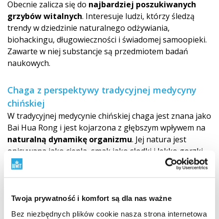
Obecnie zalicza się do
najbardziej poszukiwanych
grzybów witalnych
. Interesuje ludzi, którzy śledzą
trendy w dziedzinie naturalnego odżywiania,
biohackingu, długowieczności i świadomej samoopieki.
Zawarte w niej substancje są przedmiotem badań
naukowych.
Chaga z perspektywy tradycyjnej medycyny
chińskiej
W tradycyjnej medycynie chińskiej chaga jest znana jako
Bai Hua Rong i jest kojarzona z głębszym wpływem na
naturalną dynamikę organizmu
. Jej natura jest
opisywana jako ciepła, smak jako słodki i lekko gorzki.
Tradycyjnie odnosi się przede wszystkim do dróg
Wątroby (Gan), Śledziony (Pi) i Żołądka (Wei), a także
marginalnie do drogi Serca (Xin). Z punktu widzenia
TCM podkreśla się jej zdolność do wspomagania
Twoja prywatność i komfort są dla nas ważne
płynnego przepływu Qi i Krwi (Xue), czyli
energii
Bez niezbędnych plików cookie nasza strona internetowa