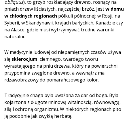
obliquus
), to grzyb rozkładający drewno, rosnący na
pniach drzew liściastych, najczęściej brzóz. Jest
w domu
w chłodnych regionach
półkuli północnej: w Rosji, na
Syberii, w Skandynawii, krajach bałtyckich, Kanadzie czy
na Alasce, gdzie musi wytrzymywać trudne warunki
naturalne.
W medycynie ludowej od niepamiętnych czasów używa
się
sklerocjum
, ciemnego, twardego tworu
wyrastającego na pniu drzewa, który na powierzchni
przypomina zwęglone drewno, a wewnątrz ma
rdzawobrązowy do pomarańczowego ko­lor.
Tradycyjnie chaga była uważana za dar od boga. Była
kojarzona z długoterminową witalnością, równowagą,
siłą i ochroną organizmu. W niektórych regionach pito
ją podobnie jak zwykłą herbatę.