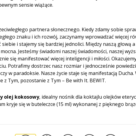
pewnym sensie wiążące.
eciwległego partnera słonecznego. Kiedy zdamy sobie spra
ległego znaku i ich rozwój, zaczynamy wprowadzać więcej r
siebie i stajemy się bardziej jednolici. Między naszą głową
ej mocna. Jesteśmy świadomi naszej świadomości, naszej wyżs
znie się manifestować więcej inteligencji i miłości. Okazuj
ciu. Potrafimy dostrzec nasz rozmiar i jednocześnie powiedz
czy w paradoksie. Nasze życie staje się manifestacją Ducha. 
cie z Tym, pozostanie z Tym – Be with It. BEWIT.
y olej kokosowy
, idealny nośnik dla koktajlu olejków et
fum kryje się w buteleczce (15 ml) wykonanej z pięknego br