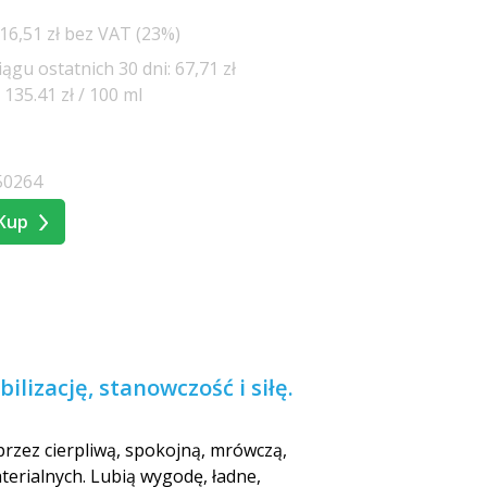
16,51 zł bez VAT (23%)
ągu ostatnich 30 dni: 67,71 zł
135.41 zł / 100 ml
50264
Kup
lizację, stanowczość i siłę.
przez cierpliwą, spokojną, mrówczą,
terialnych. Lubią wygodę, ładne,