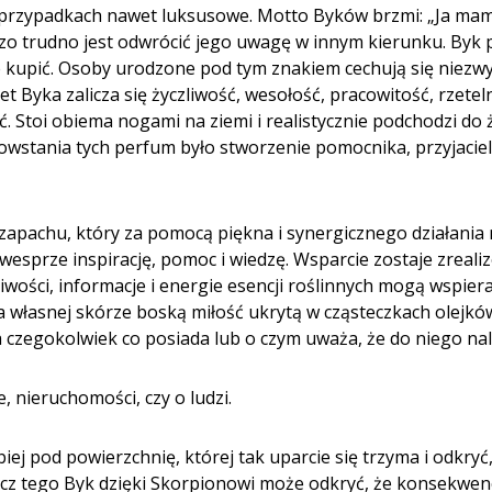
h przypadkach nawet luksusowe. Motto Byków brzmi: „Ja mam.”
dzo trudno jest odwrócić jego uwagę w innym kierunku. Byk 
ie kupić. Osoby urodzone pod tym znakiem cechują się niezwy
zalet Byka zalicza się życzliwość, wesołość, pracowitość, rze
 Stoi obiema nogami na ziemi i realistycznie podchodzi do
wstania tych perfum było stworzenie pomocnika, przyjaciela
zapachu, który za pomocą piękna i synergicznego działania 
wesprze inspirację, pomoc i wiedzę. Wsparcie zostaje zreali
wości, informacje i energie esencji roślinnych mogą wspier
na własnej skórze boską miłość ukrytą w cząsteczkach olejk
 czegokolwiek co posiada lub o czym uważa, że do niego nal
, nieruchomości, czy o ludzi.
j pod powierzchnię, której tak uparcie się trzyma i odkryć,
ócz tego Byk dzięki Skorpionowi może odkryć, że konsekwenc