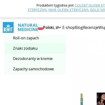
Strona główna
E
Produktem tygodnia jest
COLDET OLEJEK E
Wybierz kategorię
ETERYCZNY
,
VAHE OLEJEK ETERYCZNY
,
GOLD SEN
-70%
Znaki zodiaku
Polski, zł
E-shop
Blog
Recenzje
Wsp
Roll-on zapach
Znaki zodiaku
Dezodoranty w kremie
Zapachy samochodowe