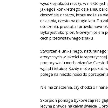
wysokiej jakości rzeczy, w niektóryc
jakiegoś konkretnego działania, bar
cieszyć się z rzeczy, które może za n
działania, często na długie lata. Do 
otoczenia, prostota i prawdomówność.
Byka jest Skorpion. Głównym celem po
cech przeciwstawne­go znaku.
Stworzenie unikalnego, naturalnego 
eterycznych w jakości terapeutycznej 
pomocy wielu mechanizmów. Częstotli
wgląd i intuicję. Każdy może poczuć 
polega na niezdolności do porzucenia
Nie ma znaczenia, czy chodzi o finanse
Skorpion pomaga Bykowi zajrzeć głębie
jedyną prawdą na całym świecie. Opr