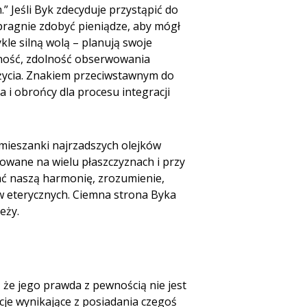
 Jeśli Byk zdecyduje przystąpić do
pragnie zdobyć pieniądze, aby mógł
kle silną wolą – planują swoje
telność, zdolność obserwowania
 życia. Znakiem przeciwstawnym do
 i obrońcy dla procesu integracji
mieszanki najrzadszych olejków
zowane na wielu płaszczyznach i przy
ać naszą harmonię, zrozumienie,
ów eterycznych. Ciemna strona Byka
eży.
 że jego prawda z pewnością nie jest
je wynikające z posiadania czegoś