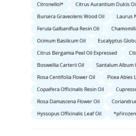
Citronellol*
Citrus Aurantium Dulcis Oi
Bursera Graveolens Wood Oil
Laurus N
Ferula Galbaniflua Resin Oil
Chamomilla
Ocimum Basilicum Oil
Eucalyptus Globu
Citrus Bergamia Peel Oil Expressed
Cit
Boswellia Carterii Oil
Santalum Album O
Rosa Centifolia Flower Oil
Picea Abies L
Copaifera Officinalis Resin Oil
Cupressu
Rosa Damascena Flower Oil
Coriandru
Hyssopus Officinalis Leaf Oil
*přirozen