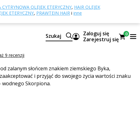
aku
KOBIETA TAURUS (BYK)
 CYTRYNOWA OLEJEK ETERYCZNY
,
HAIR OLEJEK
EJEK ETERYCZNY
,
PRAWTEIN HAIR
i
inne
TAURUS (BYK)
Zaloguj się
0
Szukaj
oll-on
Zarejestruj się
AURUS
ż 9 recenzji
ę pod zalanym słońcem znakiem ziemskiego Byka,
zaakceptować i przyjąć do swojego życia wartości znaku
– wodnego Skorpiona.