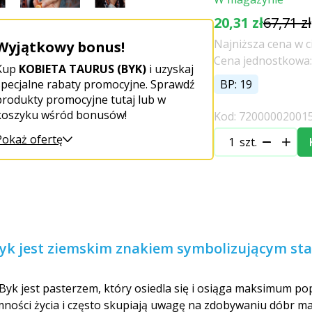
20,31 zł
67,71 zł
Najniższa cena w ci
Wyjątkowy bonus!
Cena jednostkowa: 
Kup
KOBIETA TAURUS (BYK)
i uzyskaj
specjalne rabaty promocyjne. Sprawdź
BP: 19
produkty promocyjne tutaj lub w
koszyku wśród bonusów!
Kod: 72000002001
Pokaż ofertę
szt.
Byk jest ziemskim znakiem symbolizującym stabi
 Byk jest pasterzem, który osiedla się i osiąga maksimum po
mności życia i często skupiają uwagę na zdobywaniu dóbr ma