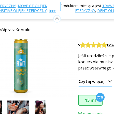
-shop
Aromaterapia
Perfumy i zapachy
Znaki zodi
TERYCZNY
,
MOVE GT OLEJEK
Produktem miesiąca jest
TRAWA
SITIVE OLEJEK ETERYCZNY
i
inne
ETERYCZNY
,
DENT OL
KOBIETA 
ółpraca
Kontakt
Damskie perfumy r
BEWIT WOMAN T
5
Poka
Jeśli urodziłeś si
koniecznie musisz 
przeciwstawnego 
Czytaj więcej
70%
15 ml
W magazynie