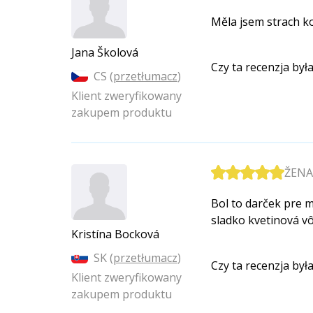
Měla jsem strach kou
Jana Školová
Czy ta recenzja by
CS (
przetłumacz
)
Klient zweryfikowany
zakupem produktu
ŽENA
Bol to darček pre 
sladko kvetinová vôňa
Kristína Bocková
SK (
przetłumacz
)
Czy ta recenzja by
Klient zweryfikowany
zakupem produktu