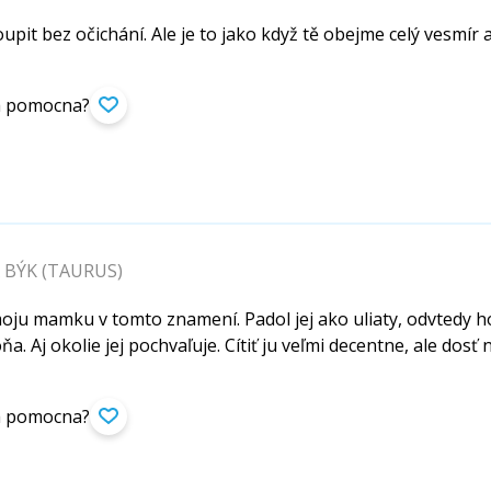
pit bez očichání. Ale je to jako když tě obejme celý vesmír a vr
ła pomocna?
 BÝK (TAURUS)
moju mamku v tomto znamení. Padol jej ako uliaty, odvtedy 
. Aj okolie jej pochvaľuje. Cítiť ju veľmi decentne, ale dosť na
ła pomocna?