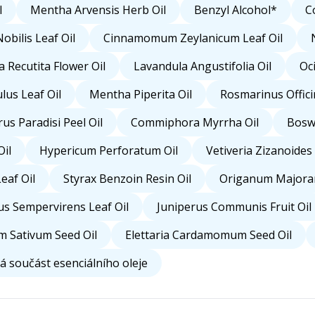
l
Mentha Arvensis Herb Oil
Benzyl Alcohol*
C
obilis Leaf Oil
Cinnamomum Zeylanicum Leaf Oil
 Recutita Flower Oil
Lavandula Angustifolia Oil
Oc
lus Leaf Oil
Mentha Piperita Oil
Rosmarinus Officin
rus Paradisi Peel Oil
Commiphora Myrrha Oil
Boswe
il
Hypericum Perforatum Oil
Vetiveria Zizanoides
eaf Oil
Styrax Benzoin Resin Oil
Origanum Majoran
s Sempervirens Leaf Oil
Juniperus Communis Fruit Oil
m Sativum Seed Oil
Elettaria Cardamomum Seed Oil
á součást esenciálního oleje