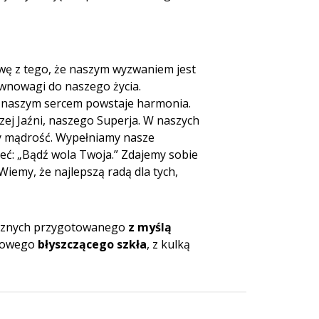
wę z tego, że naszym wyzwaniem jest
ównowagi do naszego życia.
 a naszym sercem powstaje harmonia.
zej Jaźni, naszego Superja. W naszych
emy mądrość. Wypełniamy nasze
ieć: „Bądź wola Twoja.” Zdajemy sobie
Wiemy, że najlepszą radą dla tych,
erycznych przygotowanego
z myślą
ązowego
błyszczącego szkła
, z kulką