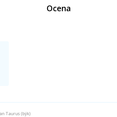
Ocena
n Taurus (býk)