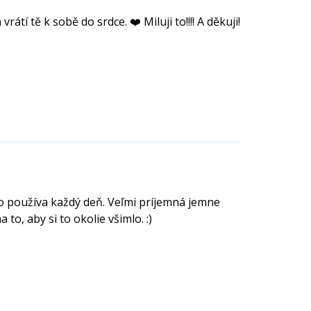
átí tě k sobě do srdce. ❤️ Miluji to!!!! A děkuji!
ho používa každý deň. Veľmi príjemná jemne
 to, aby si to okolie všimlo. :)