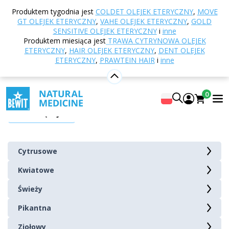
Strona główna
E-shop
Aromaterapia
Olejki
Produktem tygodnia jest
COLDET OLEJEK ETERYCZNY
,
MOVE
eteryczne
Jednogatunkowe olejki eteryczne
GT OLEJEK ETERYCZNY
,
VAHE OLEJEK ETERYCZNY
,
GOLD
SENSITIVE OLEJEK ETERYCZNY
i
inne
Jednogatunkowe olejki eteryczne
Produktem miesiąca jest
TRAWA CYTRYNOWA OLEJEK
ETERYCZNY
,
HAIR OLEJEK ETERYCZNY
,
DENT OLEJEK
ETERYCZNY
,
PRAWTEIN HAIR
i
inne
Wzbogać swoje codzienne życie dobroczynnym
działaniem naszych aromatycznych, pojedynczych
olejków eterycznych.
0
Pokaż więcej
Są to wysoce skoncentrowane, lotne,
100% naturalne
substancje
pozyskiwane z kwiatów, liści, korzeni lub
innych części roślin.
Cytrusowe
Cytrusowe
Kwiatowe
Ich działanie jest znacznie
silniejsze
niż herbat czy
naparów ziołowych. W jednej kropli koncentrują
moc
Kwiatowe
Świeży
jednego kilograma ziół
, a czasem nawet znacznie
Pikantna
Świeży
więcej.
Ziołowy