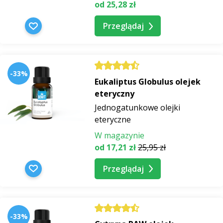
od 25,28 zł
Zawsze jednak należy przestrzegać zasad
bezpiecznego
stosowania i przestrzegać
zalecanego
Przeglądaj
dawkowania
, podanego w opisach poszczególnych
olejków eterycznych.
-33%
Eukaliptus Globulus olejek
eteryczny
Jednogatunkowe olejki
eteryczne
W magazynie
od 17,21 zł
25,95 zł
Przeglądaj
-33%