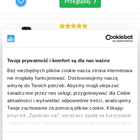
Przeglądaj
Mandarynka żółta olejek
eteryczny
Jednogatunkowe olejki
eteryczne
Twoja prywatność i komfort są dla nas ważne
W magazynie
Bez niezbędnych plików cookie nasza strona internetowa
od 30,69 zł
nie mogłaby funkcjonować. Dostosowujemy naszą
witrynę do Twoich potrzeb. Abyśmy mogli ulepszać
Przeglądaj
świadczone przez nas usługi, przygotowywać dla Ciebie
aktualności i wyświetlać odpowiednie treści, analizujemy
Twoje zachowanie za pomocą plików cookie. Klikając
przycisk „Zgadzam się”, wyrażasz zgodę na korzystanie
z plików cookie i przesyłanie danych do celów reklamy w
Mastyk olejek eteryczny
sieciach społecznościowych i innych sieciach
Jednogatunkowe olejki
reklamowych.