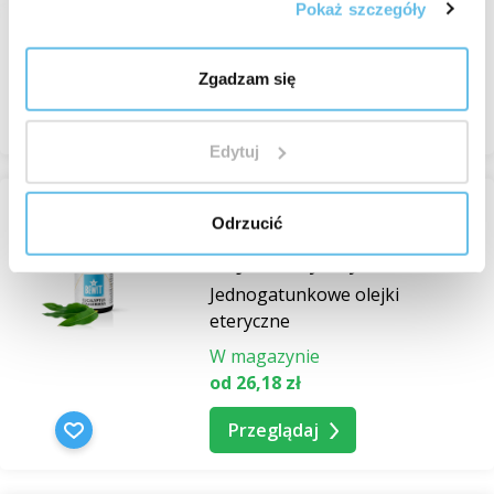
eteryczne
Pokaż szczegóły
W magazynie
103,82 zł
Zgadzam się
Przeglądaj
Edytuj
Odrzucić
Eucalyptus Staigeriana
olejek eteryczny
Jednogatunkowe olejki
eteryczne
W magazynie
od 26,18 zł
Przeglądaj