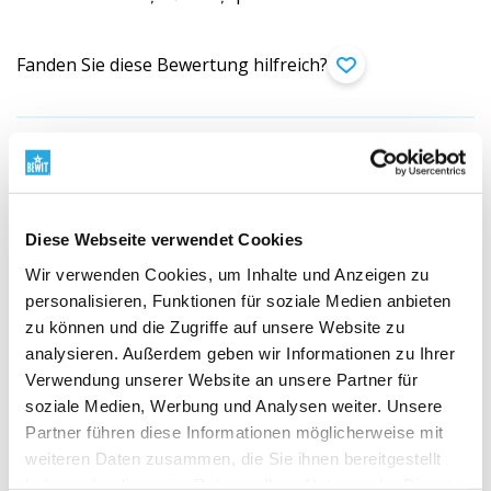
Fanden Sie diese Bewertung hilfreich?
Anna Żurańska
PL (
übersetzen
)
Kunde durch Produktkauf verifiziert
Diese Webseite verwendet Cookies
Wir verwenden Cookies, um Inhalte und Anzeigen zu
DYFUZOR-ZAWIESZKA PAPIEROWA 75 X
personalisieren, Funktionen für soziale Medien anbieten
75 MM
zu können und die Zugriffe auf unsere Website zu
analysieren. Außerdem geben wir Informationen zu Ihrer
Rewelacyjnie zastępuje tradycyjne, chemiczne zawieszki
Verwendung unserer Website an unsere Partner für
do auta, które teraz pachnie mięta i cytryną dodając
soziale Medien, Werbung und Analysen weiter. Unsere
energii podczas długich podróży.
Partner führen diese Informationen möglicherweise mit
weiteren Daten zusammen, die Sie ihnen bereitgestellt
Fanden Sie diese Bewertung hilfreich?
haben oder die sie im Rahmen Ihrer Nutzung der Dienste