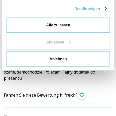
gesammelt haben.
Details zeigen
Beata Gembicka
Alle zulassen
PL (
übersetzen
)
Kunde durch Produktkauf verifiziert
Anpassen
DYFUZOR-ZAWIESZKA PAPIEROWA 75 X
75 MM
Ablehnen
Warto mieć te zawieszki. Świetnie sprawdzają się w
szafie, samochodzie. Polecam. Fajny dodatek do
prezentu
Fanden Sie diese Bewertung hilfreich?