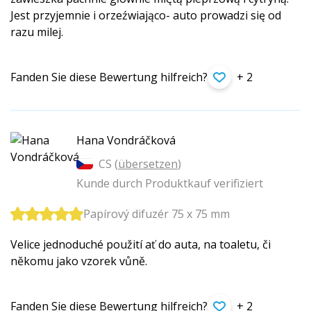
Jest przyjemnie i orzeźwiająco- auto prowadzi się od
razu milej.
Fanden Sie diese Bewertung hilfreich?
+ 2
Hana Vondráčková
CS (
übersetzen
)
Kunde durch Produktkauf verifiziert
Papírový difuzér 75 x 75 mm
Velice jednoduché použití ať do auta, na toaletu, či
někomu jako vzorek vůně.
Fanden Sie diese Bewertung hilfreich?
+ 2