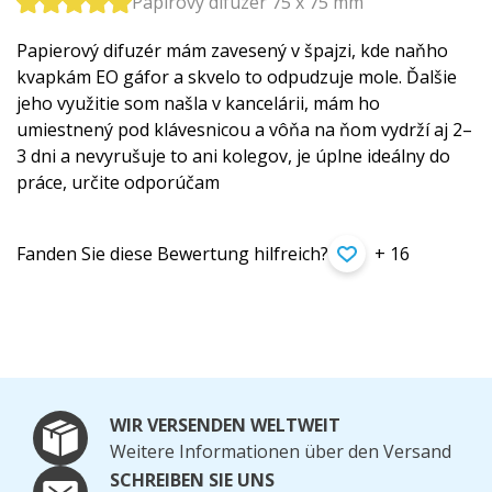
Papírový difuzér 75 x 75 mm
Papierový difuzér mám zavesený v špajzi, kde naňho
kvapkám EO gáfor a skvelo to odpudzuje mole. Ďalšie
jeho využitie som našla v kancelárii, mám ho
umiestnený pod klávesnicou a vôňa na ňom vydrží aj 2–
3 dni a nevyrušuje to ani kolegov, je úplne ideálny do
práce, určite odporúčam
Fanden Sie diese Bewertung hilfreich?
+ 16
WIR VERSENDEN WELTWEIT
Weitere Informationen über den Versand
SCHREIBEN SIE UNS