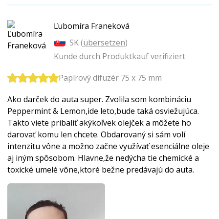
Ľubomíra Franeková
SK (
übersetzen
)
Kunde durch Produktkauf verifiziert
Papírový difuzér 75 x 75 mm
Ako darček do auta super. Zvolila som kombináciu
Peppermint & Lemon,ide leto,bude taká osviežujúca.
Takto viete pribaliť akýkoľvek olejček a môžete ho
darovať komu len chcete. Obdarovaný si sám volí
intenzitu vône a možno začne využívať esenciálne oleje
aj iným spôsobom. Hlavne,že nedýcha tie chemické a
toxické umelé vône,ktoré bežne predávajú do auta.