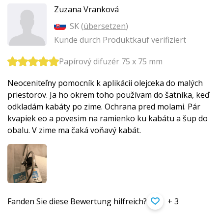
Zuzana Vranková
SK (
übersetzen
)
Kunde durch Produktkauf verifiziert
Papírový difuzér 75 x 75 mm
Neoceniteľny pomocník k aplikácii olejceka do malých
priestorov. Ja ho okrem toho používam do šatníka, keď
odkladám kabáty po zime. Ochrana pred molami. Pár
kvapiek eo a povesim na ramienko ku kabátu a šup do
obalu. V zime ma čaká voňavý kabát.
Fanden Sie diese Bewertung hilfreich?
+ 3