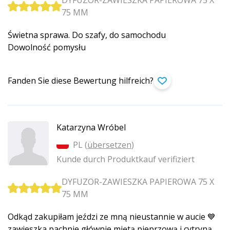
DYFUZOR-ZAWIESZKA PAPIEROWA 75 X
75 MM
Świetna sprawa. Do szafy, do samochodu
Dowolność pomysłu
Fanden Sie diese Bewertung hilfreich?
Katarzyna Wróbel
PL (
übersetzen
)
Kunde durch Produktkauf verifiziert
DYFUZOR-ZAWIESZKA PAPIEROWA 75 X
75 MM
Odkąd zakupiłam jeździ ze mną nieustannie w aucie 💙
zawieszka pachnie głównie miętą pieprzową i cytryną.