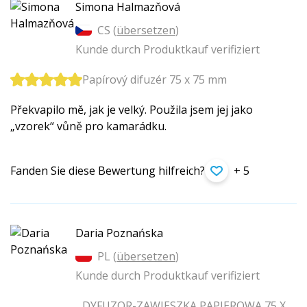
Simona Halmazňová
CS (
übersetzen
)
Kunde durch Produktkauf verifiziert
Papírový difuzér 75 x 75 mm
Překvapilo mě, jak je velký. Použila jsem jej jako
„vzorek“ vůně pro kamarádku.
Fanden Sie diese Bewertung hilfreich?
+ 5
Daria Poznańska
PL (
übersetzen
)
Kunde durch Produktkauf verifiziert
DYFUZOR-ZAWIESZKA PAPIEROWA 75 X