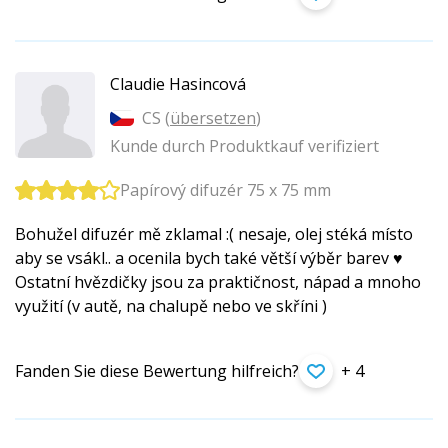
Claudie Hasincová
CS (
übersetzen
)
Kunde durch Produktkauf verifiziert
Papírový difuzér 75 x 75 mm
Bohužel difuzér mě zklamal :( nesaje, olej stéká místo
aby se vsákl.. a ocenila bych také větší výběr barev ♥️
Ostatní hvězdičky jsou za praktičnost, nápad a mnoho
využití (v autě, na chalupě nebo ve skříni )
Fanden Sie diese Bewertung hilfreich?
+ 4