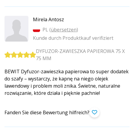
Mirela Antosz
PL (
übersetzen
)
Kunde durch Produktkauf verifiziert
DYFUZOR-ZAWIESZKA PAPIEROWA 75 X
75 MM
BEWIT Dyfuzor-zawieszka papierowa to super dodatek
do szafy – wystarczy, że kapnę na niego olejek
lawendowy i problem moli znika. Świetne, naturalne
rozwiązanie, które działa i pięknie pachnie!
Fanden Sie diese Bewertung hilfreich?