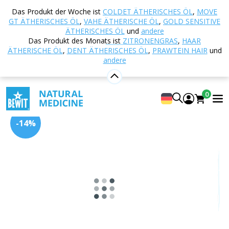
Startseite
E-shop
Aromatherapie
Diffusoren
Das Produkt der Woche ist
COLDET ÄTHERISCHES ÖL
,
MOVE
und Aroma-Diffusoren
Passiv
Papier-Diffusor 75
GT ÄTHERISCHES ÖL
,
VAHE ÄTHERISCHE ÖL
,
GOLD SENSITIVE
x 75 mm
ÄTHERISCHES ÖL
und
andere
Das Produkt des Monats ist
ZITRONENGRAS
,
HAAR
ÄTHERISCHE ÖL
,
DENT ÄTHERISCHES ÖL
,
PRAWTEIN HAIR
und
andere
Papier-Diffusor 75 x 75 mm
4.94
Anzeigen 17 Rezensionen
0
-14%