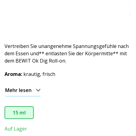
Stimmungs-
Roll-
on
Vertreiben Sie unangenehme Spannungsgefühle nach
Wellness-
dem Essen und** entlasten Sie der Körpermitte** mit
Roll-
dem BEWIT Ok Dig Roll-on.
on
Aroma:
krautig, frisch
Mehr lesen
15 ml
Auf Lager