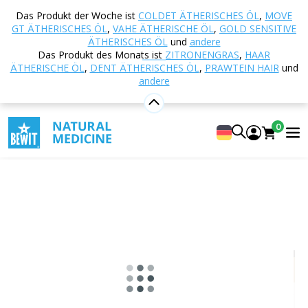
Startseite
E-shop
Aromatherapie
Ätherische
Das Produkt der Woche ist
COLDET ÄTHERISCHES ÖL
,
MOVE
Öle
Aroma Roll-on
Ok Dig Roll-on
GT ÄTHERISCHES ÖL
,
VAHE ÄTHERISCHE ÖL
,
GOLD SENSITIVE
ÄTHERISCHES ÖL
und
andere
Das Produkt des Monats ist
ZITRONENGRAS
,
HAAR
ÄTHERISCHE ÖL
,
DENT ÄTHERISCHES ÖL
,
PRAWTEIN HAIR
und
Ok Dig Roll-on
andere
100% natürliche Mischung aus ätherischen CTEO®-
Ölen in Pflanzenöl
0
5
Anzeigen 1 Rezensionen