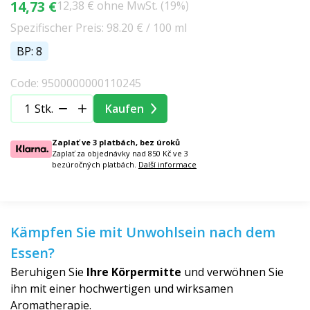
14,73 €
12,38 € ohne MwSt. (19%)
Spezifischer Preis: 98.20 € / 100 ml
BP: 8
Code: 9500000000110245
Stk.
Kaufen
Zaplať ve 3 platbách, bez úroků
Zaplať za objednávky nad 850 Kč ve 3
bezúročných platbách.
Další informace
Kämpfen Sie mit Unwohlsein nach dem
Essen?
Beruhigen Sie
Ihre Körpermitte
und verwöhnen Sie
ihn mit einer hochwertigen und wirksamen
Aromatherapie.