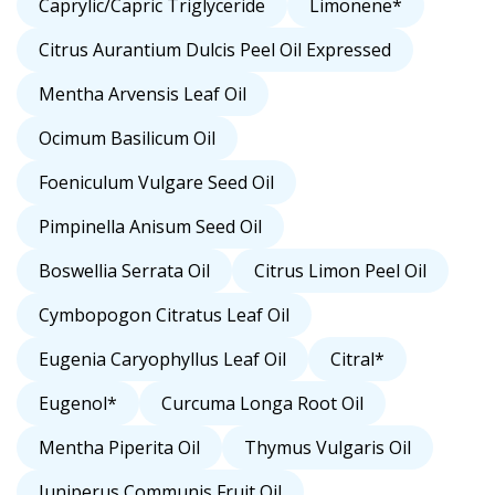
Caprylic/Capric Triglyceride
Limonene*
Citrus Aurantium Dulcis Peel Oil Expressed
Mentha Arvensis Leaf Oil
Ocimum Basilicum Oil
Foeniculum Vulgare Seed Oil
Pimpinella Anisum Seed Oil
Boswellia Serrata Oil
Citrus Limon Peel Oil
Cymbopogon Citratus Leaf Oil
Eugenia Caryophyllus Leaf Oil
Citral*
Eugenol*
Curcuma Longa Root Oil
Mentha Piperita Oil
Thymus Vulgaris Oil
Juniperus Communis Fruit Oil