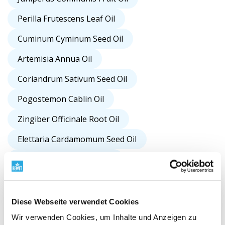
Perilla Frutescens Leaf Oil
Cuminum Cyminum Seed Oil
Artemisia Annua Oil
Coriandrum Sativum Seed Oil
Pogostemon Cablin Oil
Zingiber Officinale Root Oil
Elettaria Cardamomum Seed Oil
Rosa Centifolia Flower Oil
Acorus Calamus Root Oil
Boswellia Carterii Oil
Diese Webseite verwendet Cookies
Wir verwenden Cookies, um Inhalte und Anzeigen zu
Boswellia Sacra Resin Oil