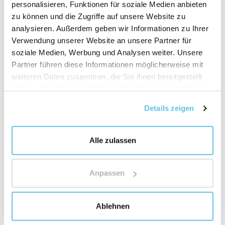
personalisieren, Funktionen für soziale Medien anbieten
Bursera Graveolens Wood Oil
zu können und die Zugriffe auf unsere Website zu
analysieren. Außerdem geben wir Informationen zu Ihrer
Commiphora Myrrha Oil
Verwendung unserer Website an unsere Partner für
soziale Medien, Werbung und Analysen weiter. Unsere
Helichrysum Italicum Flower Oil
Partner führen diese Informationen möglicherweise mit
Nardostachys Jatamansi Oil
weiteren Daten zusammen, die Sie ihnen bereitgestellt
haben oder die sie im Rahmen Ihrer Nutzung der Dienste
*přirozená součást esenciálního oleje
gesammelt haben.
Details zeigen
Empfehlungen
Alle zulassen
Unsere Produkte (Roll-ons, ätherische Ölmischungen,
einzelne ätherische Öle) bestehen ausschließlich aus
Anpassen
100 % natürlichen ätherischen Ölen. Da die Qualität und
chemische Zusammensetzung dieser natürlichen
Rohstoffe von vielen Variablen abhängt, wie dem
Ablehnen
Pflanzenursprung, der Jahreszeit, den klimatischen