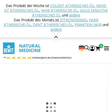
Startseite
E-shop
Aromatherapie
Parfums und
Das Produkt der Woche ist
COLDET ÄTHERISCHES ÖL
,
MOVE
Düfte
Tierkreiszeichen
MAN SAGITTARIUS
GT ÄTHERISCHES ÖL
,
VAHE ÄTHERISCHE ÖL
,
GOLD SENSITIVE
(SCHÜTZE)
ÄTHERISCHES ÖL
und
andere
Das Produkt des Monats ist
ZITRONENGRAS
,
HAAR
ÄTHERISCHE ÖL
,
DENT ÄTHERISCHES ÖL
,
PRAWTEIN HAIR
und
andere
MAN SAGITTARIUS (SCHÜTZE)
Öl-Parfüm-Roll-on für Männer
0
BEWIT MAN SAGITTARIUS
5
Anzeigen 2 Rezensionen