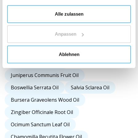
Rosmarinus Officinalis Leaf Oil
Nigella Sativa Seed Oil
Alle zulassen
Styrax Benzoin Resin Oil
Anpassen
Cupressus Sempervirens Leaf Oil
Citronellol*
Farnesol*
Isoeugenol*
Ablehnen
Achillea Millefolium Oil
Juniperus Communis Fruit Oil
Boswellia Serrata Oil
Salvia Sclarea Oil
Bursera Graveolens Wood Oil
Zingiber Officinale Root Oil
Ocimum Sanctum Leaf Oil
Chamomilla Recutita Flower Oil