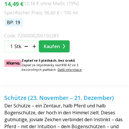
14,49 €
12,18 € ohne MwSt. (19%)
Spezifischer Preis: 96.60 € / 100 ml
BP: 19
Code: 7200000200150283
Stk.
Kaufen
Zaplať ve 3 platbách, bez úroků
Zaplať za objednávky nad 850 Kč ve 3
bezúročných platbách.
Další informace
Schütze (23. November – 21. Dezember)
Der Schütze – ein Zentaur, halb Pferd und halb
Bogenschütze, der hoch in den Himmel zielt. Dieses
gutmütige, joviale Zeichen verbindet den Instinkt – das
Pferd – mit der Intuition – dem Bogenschützen – und