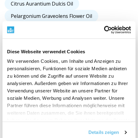
Citrus Aurantium Dulcis Oil
Pelargonium Graveolens Flower Oil
Cananga Odorata Flower Oil
Eucalyptus Globulus Leaf Oil
Diese Webseite verwendet Cookies
Benzyl Benzoate*
Wir verwenden Cookies, um Inhalte und Anzeigen zu
Dipterocarpus Turbinatus Balsam Oil
personalisieren, Funktionen für soziale Medien anbieten
zu können und die Zugriffe auf unsere Website zu
Citrus Sinensis Peel Oil Expressed
Eugenol*
analysieren. Außerdem geben wir Informationen zu Ihrer
Citral*
Cymbopogon Martini Oil
Verwendung unserer Website an unsere Partner für
soziale Medien, Werbung und Analysen weiter. Unsere
Laurus Nobilis Leaf Oil
Partner führen diese Informationen möglicherweise mit
weiteren Daten zusammen, die Sie ihnen bereitgestellt
Aniba Rosaeodora Wood Oil
haben oder die sie im Rahmen Ihrer Nutzung der Dienste
Pinus Sylvestris Leaf Oil
gesammelt haben.
Details zeigen