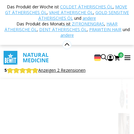
Startseite
E-shop
Aromatherapie
Aroma-
Das Produkt der Woche ist
COLDET ÄTHERISCHES ÖL
,
MOVE
Schmuck
Aroma Halskette - Blume des Lebens -
GT ÄTHERISCHES ÖL
,
VAHE ÄTHERISCHE ÖL
,
GOLD SENSITIVE
Symbol der heiligen Geometrie
ÄTHERISCHES ÖL
und
andere
Das Produkt des Monats ist
ZITRONENGRAS
,
HAAR
ÄTHERISCHE ÖL
,
DENT ÄTHERISCHES ÖL
,
PRAWTEIN HAIR
und
andere
Aroma Halskette - Blume des Lebens
- Symbol der heiligen Geometrie
0
Aroma-Schmuckstücke
5
Anzeigen 2 Rezensionen