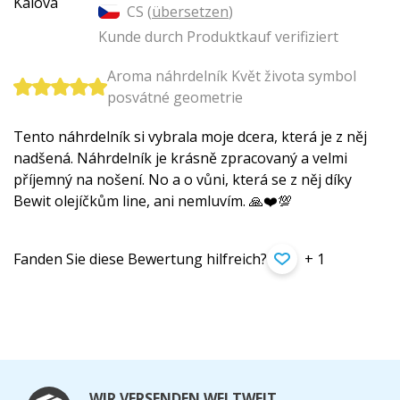
CS (
übersetzen
)
Kunde durch Produktkauf verifiziert
Aroma náhrdelník Květ života symbol
posvátné geometrie
Tento náhrdelník si vybrala moje dcera, která je z něj
nadšená. Náhrdelník je krásně zpracovaný a velmi
příjemný na nošení. No a o vůni, která se z něj díky
Bewit olejíčkům line, ani nemluvím. 🙏❤️💯
Fanden Sie diese Bewertung hilfreich?
+ 1
WIR VERSENDEN WELTWEIT