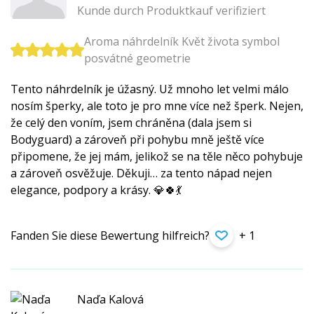
Kunde durch Produktkauf verifiziert
Aroma náhrdelník Květ života symbol
posvátné geometrie
Tento náhrdelník je úžasný. Už mnoho let velmi málo
nosím šperky, ale toto je pro mne více než šperk. Nejen,
že celý den voním, jsem chráněna (dala jsem si
Bodyguard) a zároveň při pohybu mně ještě více
připomene, že jej mám, jelikož se na těle něco pohybuje
a zároveň osvěžuje. Děkuji… za tento nápad nejen
elegance, podpory a krásy. 💎🍀💃
Fanden Sie diese Bewertung hilfreich?
+ 1
Naďa Kalová