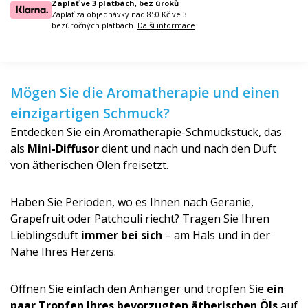
Zaplať ve 3 platbách, bez úroků
Zaplať za objednávky nad 850 Kč ve 3
bezúročných platbách.
Další informace
Mögen Sie die Aromatherapie und einen
einzigartigen Schmuck?
Entdecken Sie ein Aromatherapie-Schmuckstück, das
als
Mini-Diffusor
dient und nach und nach den Duft
von ätherischen Ölen freisetzt.
Haben Sie Perioden, wo es Ihnen nach Geranie,
Grapefruit oder Patchouli riecht? Tragen Sie Ihren
Lieblingsduft
immer bei sich
– am Hals und in der
Nähe Ihres Herzens.
Öffnen Sie einfach den Anhänger und tropfen Sie
ein
paar Tropfen Ihres bevorzugten ätherischen Öls
auf