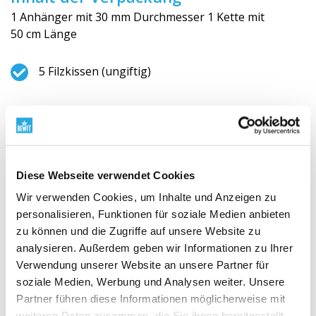
1 Anhänger mit 30 mm Durchmesser 1 Kette mit
50 cm Länge
5 Filzkissen (ungiftig)
Empfohlene Düfte
Mögen Sie
Zitrusfrüchte
äthe­rische Öle? Oder die
Blumigen
? Oder haben Ihnen unsere “Mischungen“
gefallen
von ätherischen Ölen?
Wählen Sie
Ihre
Diese Webseite verwendet Cookies
Lieblingsmischung und nehmen Sie sie mit, wohin
Wir verwenden Cookies, um Inhalte und Anzeigen zu
Sie gehen.
personalisieren, Funktionen für soziale Medien anbieten
zu können und die Zugriffe auf unsere Website zu
Das kann man gut gebrauchen
analysieren. Außerdem geben wir Informationen zu Ihrer
Verwendung unserer Website an unsere Partner für
Verlängern Sie Ihr Erlebnis von Aroma-Schmuck mit
soziale Medien, Werbung und Analysen weiter. Unsere
heiliger Geometrie und besorgen Sie sich die
Ersatz-
Partner führen diese Informationen möglicherweise mit
Filzpads
.
weiteren Daten zusammen, die Sie ihnen bereitgestellt