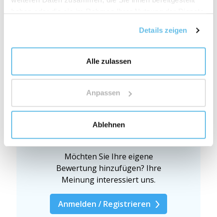
haben oder die sie im Rahmen Ihrer Nutzung der Dienste
gesammelt haben.
Details zeigen
Bewertung
Aroma Halskette -
Alle zulassen
Blume des Lebens -
Symbol der heiligen
Anpassen
Geometrie
Ablehnen
Aroma-Schmuckstücke
Möchten Sie Ihre eigene
Bewertung hinzufügen? Ihre
Meinung interessiert uns.
Anmelden / Registrieren