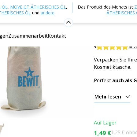
p
Naturkosmetik
Kosmetisches Zubehör
Taschen 
 ÖL
,
MOVE GT ÄTHERISCHES ÖL
,
Das Produkt des Monats ist
Z
THERISCHES ÖL
und
andere
ÄTHERISCHES 
Baumwoll
gen
Zusammenarbeit
Kontakt
BEWIT Cotton Bag
5
Anz
Verpacken Sie Ihre
Kosmetiktasche.
Perfekt
auch als 
Mehr lesen
Auf Lager
1,49 €
1,25 € ohn