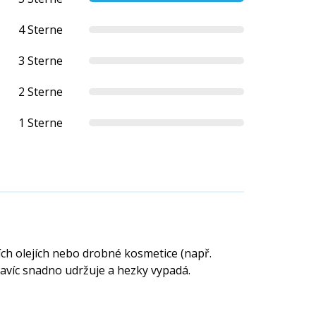
4 Sterne
3 Sterne
2 Sterne
1 Sterne
ch olejích nebo drobné kosmetice (např.
navíc snadno udržuje a hezky vypadá.