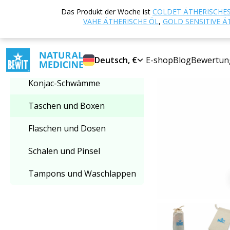
Startseite
E-sho
Das Produkt der Woche ist
COLDET ÄTHERISCHES
Kategorie auswählen
VAHE ÄTHERISCHE ÖL
,
GOLD SENSITIVE Ä
Taschen und Boxen
Deutsch, €
E-shop
Blog
Bewertun
Konjac-Schwämme
Taschen und Boxen
Flaschen und Dosen
Schalen und Pinsel
Tampons und Waschlappen