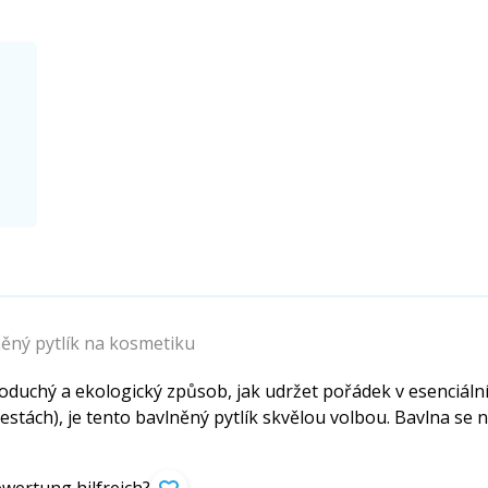
ěný pytlík na kosmetiku
oduchý a ekologický způsob, jak udržet pořádek v esenciální
estách), je tento bavlněný pytlík skvělou volbou. Bavlna se 