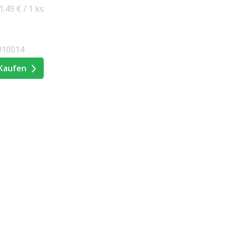
1.49 € / 1 ks
010014
Kaufen