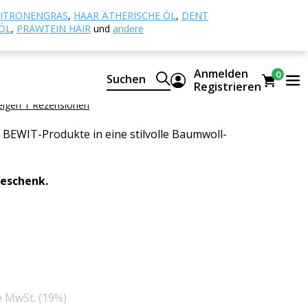
und Boxen
Baumwolltasche für Kosmetik
ITRONENGRAS
,
HAAR ÄTHERISCHE ÖL
,
DENT
ÖL
,
PRAWTEIN HAIR
und
andere
tasche für Kosmetik
Anmelden
0
Suchen
 Small
Registrieren
eigen 1 Rezensionen
 BEWIT-Produkte in eine stilvolle Baumwoll-
Geschenk.
e MwSt. (19%)