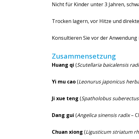
Nicht für Kinder unter 3 Jahren, sch
Trocken lagern, vor Hitze und direk
Konsultieren Sie vor der Anwendung 
Zusammensetzung
Huang qi
(
Scutellaria baicalensis rad
Yi mu cao
(
Leonurus japonicus herb
Ji xue teng
(
Spatholobus suberectus
Dang gui
(
Angelica sinensis radix
– C
Chuan xiong
(
Ligusticum striatum r