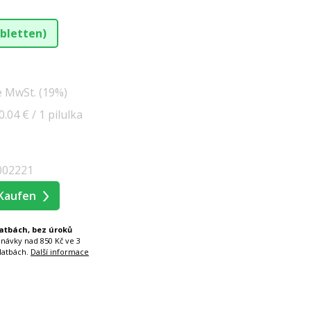
abletten)
e MwSt. (19%)
0.04 € / 1 pilulka
002221
Kaufen
latbách, bez úroků
dnávky nad 850 Kč ve 3
latbách.
Další informace