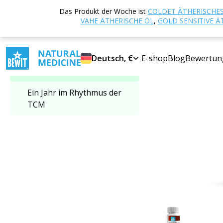
Startseite
E-sho
Das Produkt der Woche ist
COLDET ÄTHERISCHES
Kategorie auswählen
Himmlische Harmo
VAHE ÄTHERISCHE ÖL
,
GOLD SENSITIVE Ä
SUPER PREIS
TCM - Traditionelle
Deutsch, €
E-shop
Blog
Bewertun
Chinesische Medizin
Ein Jahr im Rhythmus der
TCM