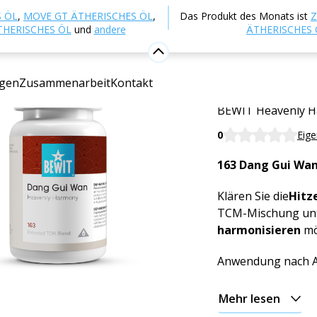
p
Ernährung und Nahrungsergänzungsmittel
TCM - T
 ÖL
,
MOVE GT ÄTHERISCHES ÖL
,
Das Produkt des Monats ist
Z
nie
THERISCHES ÖL
und
andere
ÄTHERISCHES 
163 - Hi
gen
Zusammenarbeit
Kontakt
Nahrungsergänzun
BEWIT Heavenly 
0
Eig
163 Dang Gui Wa
Klären Sie die
Hitz
TCM-Mischung unte
harmonisieren
mö
Anwendung nach 
Mehr lesen