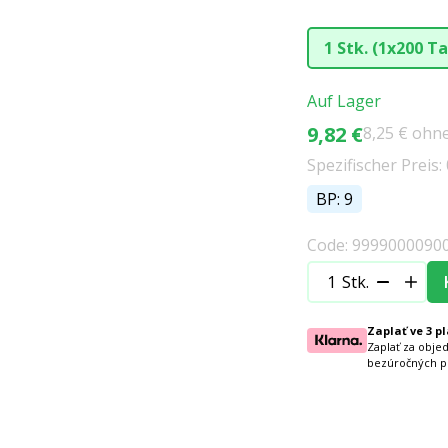
1 Stk. (1x200 T
Auf Lager
9,82 €
8,25 € ohn
Spezifischer Preis: 
BP: 9
Code: 9999000090
Stk.
Zaplať ve 3 p
Zaplať za obje
bezúročných p