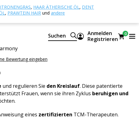
raditionelle Chinesische Medizin
163 -
ITRONENGRAS
,
HAAR ÄTHERISCHE ÖL
,
DENT
ÖL
,
PRAWTEIN HAIR
und
andere
mmlische Harmonie
Anmelden
0
Suchen
Registrieren
gsmittel
Harmony
ene Bewertung eingeben
n
e
und regulieren Sie
den Kreislauf
. Diese patentierte
rstützt Frauen, wenn sie ihren Zyklus
beruhigen und
chten.
Anweisung eines
zertifizierten
TCM-Therapeuten.