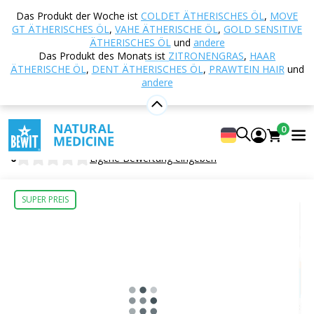
Startseite
E-shop
Ernährung und
Das Produkt der Woche ist
COLDET ÄTHERISCHES ÖL
,
MOVE
Nahrungsergänzungsmittel
TCM - Traditionelle
GT ÄTHERISCHES ÖL
,
VAHE ÄTHERISCHE ÖL
,
GOLD SENSITIVE
Chinesische Medizin
103 - Klare Quelle
ÄTHERISCHES ÖL
und
andere
Das Produkt des Monats ist
ZITRONENGRAS
,
HAAR
ÄTHERISCHE ÖL
,
DENT ÄTHERISCHES ÖL
,
PRAWTEIN HAIR
und
andere
103 - Klare Quelle
Nahrungsergänzungsmittel
0
BEWIT Pure Well
0
Eigene Bewertung eingeben
SUPER PREIS