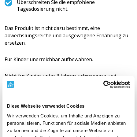
Überschreiten Sie die empfohlene
Tagesdosierung nicht.
Das Produkt ist nicht dazu bestimmt, eine
abwechslungsreiche und ausgewogene Ernährung zu
ersetzen.
Für Kinder unerreichbar aufbewahren.
Nicht für Kinder unter 3 Jahren, schwangere und
stillende Frauen geeignet.
Trocken lagern, vor Hitze und direkter
Diese Webseite verwendet Cookies
Sonneneinstrahlung schützen.
Wir verwenden Cookies, um Inhalte und Anzeigen zu
Konsultieren Sie vor der Anwendung immer einen
personalisieren, Funktionen für soziale Medien anbieten
zertifizierten TCM-Therapeuten.
zu können und die Zugriffe auf unsere Website zu