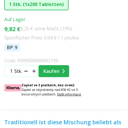
1 Stk. (1x200 Tabletten)
Auf Lager
9,82 €
8,25 € ohne MwSt. (19%)
Spezifischer Preis: 0.04 € / 1 pilulka
BP: 9
Code: 9999000090002199
Stk.
Kaufen
Zaplať ve 3 platbách, bez úroků
Zaplať za objednávky nad 850 Kč ve 3
bezúročných platbách.
Další informace
Traditionell ist diese Mischung beliebt als