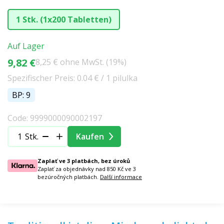
1 Stk. (1x200 Tabletten)
Auf Lager
9,82 €
8,25 € ohne MwSt. (19%)
Spezifischer Preis: 0.04 € / 1 pilulka
BP: 9
Code: 9999000090002197
Stk.
Kaufen
Zaplať ve 3 platbách, bez úroků
Zaplať za objednávky nad 850 Kč ve 3
bezúročných platbách.
Další informace