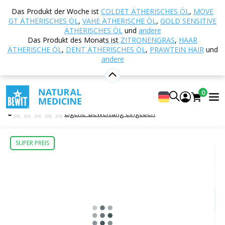
Startseite
E-shop
Ernährung und
Das Produkt der Woche ist
COLDET ÄTHERISCHES ÖL
,
MOVE
Nahrungsergänzungsmittel
TCM - Traditionelle
GT ÄTHERISCHES ÖL
,
VAHE ÄTHERISCHE ÖL
,
GOLD SENSITIVE
Chinesische Medizin
092 - Weg der Erleichterung
ÄTHERISCHES ÖL
und
andere
Das Produkt des Monats ist
ZITRONENGRAS
,
HAAR
ÄTHERISCHE ÖL
,
DENT ÄTHERISCHES ÖL
,
PRAWTEIN HAIR
und
andere
092 - Weg der Erleichterung
Nahrungsergänzungsmittel
0
BEWIT Path of Relief
0
Eigene Bewertung eingeben
SUPER PREIS