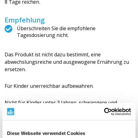
8 Tage reichen.
Empfehlung
Überschreiten Sie die empfohlene
Tagesdosierung nicht.
Das Produkt ist nicht dazu bestimmt, eine
abwechslungsreiche und ausgewogene Ernährung zu
ersetzen.
Für Kinder unerreichbar aufbewahren.
Nicht für Kinder unter 3 Jahren, schwangere und
stillende Frauen geeignet.
Trocken lagern, vor Hitze und direkter
Diese Webseite verwendet Cookies
Sonneneinstrahlung schützen.