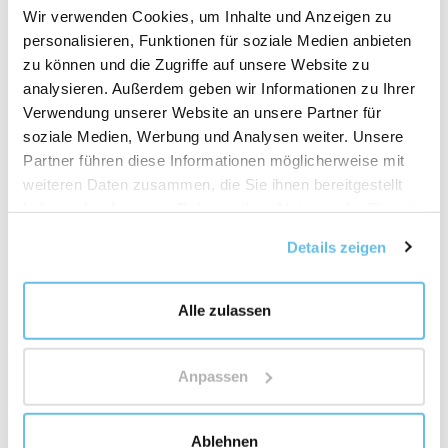
Wir verwenden Cookies, um Inhalte und Anzeigen zu
Konsultieren Sie vor der Anwendung immer einen
personalisieren, Funktionen für soziale Medien anbieten
zertifizierten TCM-Therapeuten.
zu können und die Zugriffe auf unsere Website zu
analysieren. Außerdem geben wir Informationen zu Ihrer
Verwendung unserer Website an unsere Partner für
Zusammensetzung
soziale Medien, Werbung und Analysen weiter. Unsere
Ma zi ren
(
Cannabis sativa Samen
– Echter
Partner führen diese Informationen möglicherweise mit
Hanf, Samen)
weiteren Daten zusammen, die Sie ihnen bereitgestellt
haben oder die sie im Rahmen Ihrer Nutzung der Dienste
Bai shao
(
Paeonia alba radix
– Weiße Pfingstrose,
gesammelt haben.
Details zeigen
Wurzel)
Zhi shi
(
Citrus aurantium fructus
– Bitterorangen,
Alle zulassen
Frucht)
Anpassen
Hou po
(
Magnolia officinalis cortex
– Magnolienrinde)
Ku xing ren
(
Armeniaca vulgaris Samen
–
Ablehnen