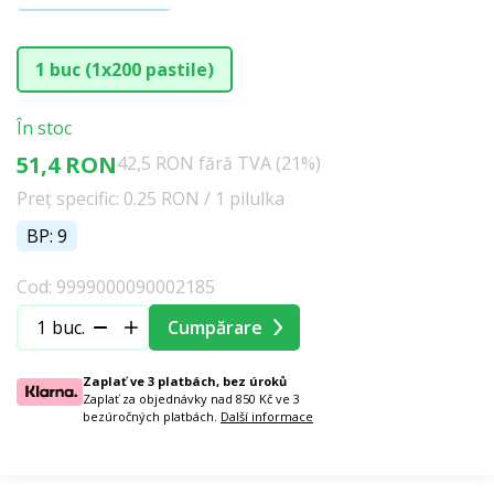
1 buc (1x200 pastile)
În stoc
51,4 RON
42,5 RON fără TVA (21%)
Preț specific: 0.25 RON / 1 pilulka
BP: 9
Cod: 9999000090002185
buc.
Cumpărare
Zaplať ve 3 platbách, bez úroků
Zaplať za objednávky nad 850 Kč ve 3
bezúročných platbách.
Další informace