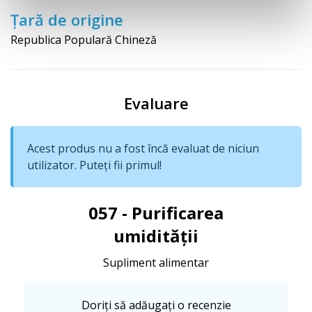
Țară de origine
Republica Populară Chineză
Evaluare
Acest produs nu a fost încă evaluat de niciun
utilizator. Puteți fii primul!
057 - Purificarea
umidității
Supliment alimentar
Doriți să adăugați o recenzie