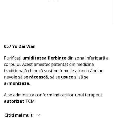
057 Yu Dai Wan
Purificați
umiditatea fierbinte
din zona inferioară a
corpului. Acest amestec patentat din medicina
tradițională chineză susține femeile atunci când au
nevoie să se
răcească
, să se
usuce
și să se
armonizeze
.
A se administra conform indicațiilor unui terapeut
autorizat
TCM.
Citiți mai mult