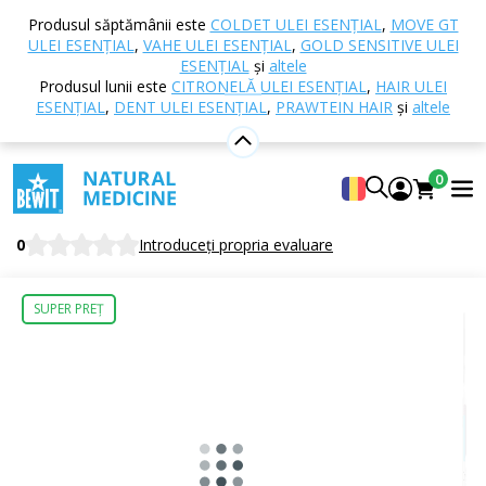
Acasă
E-shop
Nutriție și suplimente alimentare
Produsul săptămânii este
COLDET ULEI ESENȚIAL
,
MOVE GT
MTC - Medicina Tradițională Chineză
057 -
ULEI ESENȚIAL
,
VAHE ULEI ESENȚIAL
,
GOLD SENSITIVE ULEI
Purificarea umidității
ESENȚIAL
și
altele
Produsul lunii este
CITRONELĂ ULEI ESENȚIAL
,
HAIR ULEI
ESENȚIAL
,
DENT ULEI ESENȚIAL
,
PRAWTEIN HAIR
și
altele
057 - Purificarea umidității
0
Supliment alimentar
BEWIT Dampness Clearing
0
Introduceți propria evaluare
SUPER PREȚ