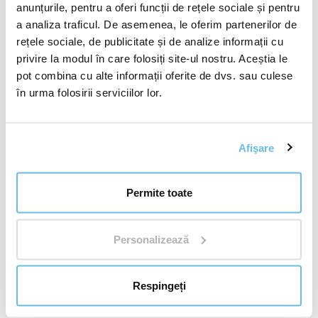
anunțurile, pentru a oferi funcții de rețele sociale și pentru
Sheng di huang
(
Rehmannia glutinosa radix
–
a analiza traficul. De asemenea, le oferim partenerilor de
rehmannia glutinosa, rădăcină)
rețele sociale, de publicitate și de analize informații cu
privire la modul în care folosiți site-ul nostru. Aceștia le
Dang gui
(
Angelica sinensis radix
– angelică
pot combina cu alte informații oferite de dvs. sau culese
chinezească, rădăcină)
în urma folosirii serviciilor lor.
Huang bai
(
Phellodendron amurense cortex
– arbore
de plută de Amur, scoarță)
Afişare
Gao liang jiang
(
Alpinia galanga rhizoma
– galangal
Permite toate
mare, rizom)
Personalizează
Chuan xiong
(
Ligusticum wallichii rhizoma
– ligusticum
wallichii, rizom)
Respingeți
Amidon de porumb