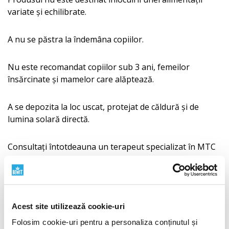
variate şi echilibrate.
A nu se păstra la îndemâna copiilor.
Nu este recomandat copiilor sub 3 ani, femeilor
însărcinate și mamelor care alăptează.
A se depozita la loc uscat, protejat de căldură și de
lumina solară directă.
Consultați întotdeauna un terapeut specializat în MTC
înainte de utilizare.
Compoziție
Bai shao
(
Paeonia alba radix
– bujor alb Alba Plena,
Acest site utilizează cookie-uri
rădăcină)
Folosim cookie-uri pentru a personaliza conținutul și