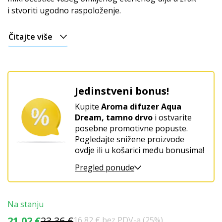
i stvoriti ugodno raspoloženje.
Čitajte više
Jedinstveni bonus!
Kupite
Aroma difuzer Aqua
Dream, tamno drvo
i ostvarite
posebne promotivne popuste.
Pogledajte snižene proizvode
ovdje ili u košarici među bonusima!
Pregled ponude
Na stanju
21,02 €
23,36 €
16,82 € bez PDV-a (25%)