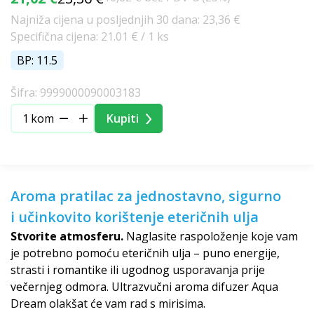
Najniža cijena u posljednjih 30 dana: 23,36 €
Specifična cijena: 21.01 € / 1 ks
BP: 11.5
Šifra: 9999000090003183
kom
Kupiti
Aroma pratilac za jednostavno, sigurno
i učinkovito korištenje eteričnih ulja
Stvorite atmosferu.
Naglasite raspoloženje koje vam
je potrebno pomoću eteričnih ulja – puno energije,
strasti i romantike ili ugodnog usporavanja prije
večernjeg odmora. Ultrazvučni aroma difuzer Aqua
Dream olakšat će vam rad s mirisima.