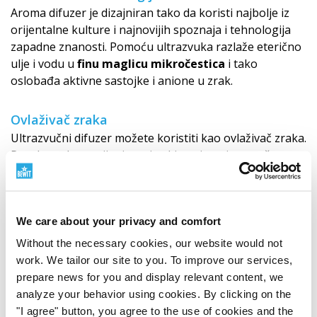
Aroma difuzer je dizajniran tako da koristi najbolje iz
orijentalne kulture i najnovijih spoznaja i tehnologija
zapadne znanosti. Pomoću ultrazvuka razlaže eterično
ulje i vodu u
finu maglicu mikročestica
i tako
oslobađa aktivne sastojke i anione u zrak.
Ovlaživač zraka
Ultrazvučni difuzer možete koristiti kao ovlaživač zraka.
Posebno zbog grijanja u zimskim mjesecima možemo
neugodno osjetiti utjecaj suhog zraka, koji može isušiti
dišne putove. Difuzer može
hladnom maglicom
ovlažiti zrak u prostoriji.
We care about your privacy and comfort
Ključne značajke
Without the necessary cookies, our website would not
work. We tailor our site to you. To improve our services,
Mješavina vode i male količine eteričnih ulja
prepare news for you and display relevant content, we
raspršuje se u zrak u obliku izuzetno finih
analyze your behavior using cookies. By clicking on the
mikročestica.
"I agree" button, you agree to the use of cookies and the