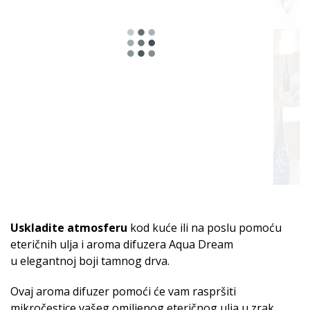
Uskladite atmosferu
kod kuće ili na poslu pomoću
eteričnih ulja i aroma difuzera Aqua Dream
u elegantnoj boji tamnog drva.
Ovaj aroma difuzer pomoći će vam raspršiti
mikročestice vašeg omiljenog eteričnog ulja u zrak