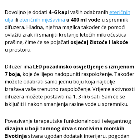
Dovoljno je dodati
4–6 kapi
vaših odabranih
eteričnih
ulja
ili
eteričnih mješavina
u 400 ml vode
u spremnik
difuzera. Hladna, nježna maglica također će pomoći
ovlažiti zrak ili smanjiti kretanje letećih mikročestica
prašine, čime će se pojačati
osjećaj čistoće i lakoće
u prostoru.
Difuzer ima
LED pozadinsko osvjetljenje s izmjenom
7 boja
, koje će lijepo nadopuniti raspoloženje. Također
možete odabrati samo jednu boju koja najbolje
izražava vaše trenutno raspoloženje. Vrijeme aktivnosti
difuzera možete postaviti na 1, 3 ili 6 sati. Sam će se
isključiti i nakon smanjenja razine vode u spremniku.
Povezivanje terapeutske funkcionalnosti i elegantnog
dizajna u boji tamnog drva s motivima morskih
životinja
stvara ugodan dodatak interijeru, pogodan