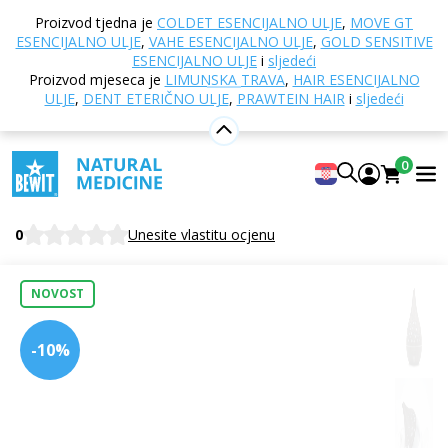
Doma
Online trgovina
Aromaterapija
Difuzori i
Proizvod tjedna je
COLDET ESENCIJALNO ULJE
,
MOVE GT
aroma difuzori
Ultrazvučno
Aroma difuzer Aqua
ESENCIJALNO ULJE
,
VAHE ESENCIJALNO ULJE
,
GOLD SENSITIVE
Dream, tamno drvo
ESENCIJALNO ULJE
i
sljedeći
Proizvod mjeseca je
LIMUNSKA TRAVA
,
HAIR ESENCIJALNO
ULJE
,
DENT ETERIČNO ULJE
,
PRAWTEIN HAIR
i
sljedeći
Aroma difuzer Aqua Dream, tamno
0
drvo
Ultrazvučni difuzer
0
Unesite vlastitu ocjenu
NOVOST
-10%