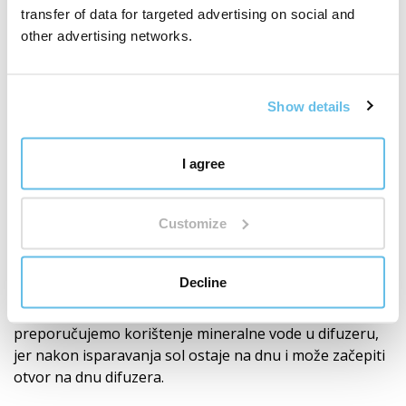
Vrlo tih rad koji neće narušiti vaš mir.
transfer of data for targeted advertising on social and
other advertising networks.
LED osvjetljenje s izmjenom 7 boja, odabirom
1 boje ili njihovim potpunim isključivanjem.
Isključivanje nakon isteka postavljenog vremena
Show details
rada.
Sigurnosni osigurač: u slučaju nedostatka vode,
I agree
uređaj se automatski isključuje.
Niska potrošnja energije.
Customize
Upozorenje
Decline
Uređaj koristite prema priloženim uputama za
uporabu. Koristite samo 100% čista eterična ulja. Ne
preporučujemo korištenje mineralne vode u difuzeru,
jer nakon isparavanja sol ostaje na dnu i može začepiti
otvor na dnu difuzera.