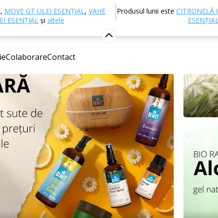
L
,
MOVE GT ULEI ESENȚIAL
,
VAHE
Produsul lunii este
CITRONELĂ 
EI ESENȚIAL
și
altele
ESENȚIA
ie
Colaborare
Contact