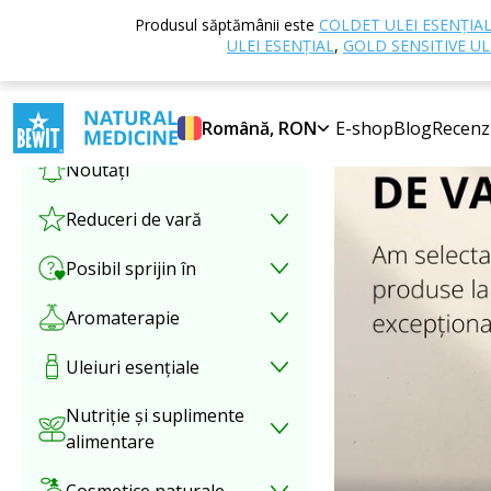
Produsul săptămânii este
COLDET ULEI ESENȚIA
Selectați categoria
ULEI ESENȚIAL
,
GOLD SENSITIVE UL
Ofertă promoțională
Română, RON
E-shop
Blog
Recenz
Noutăți
Reduceri de vară
Posibil sprijin în
Aromaterapie
Uleiuri esențiale
Nutriție și suplimente
alimentare
Cosmetice naturale