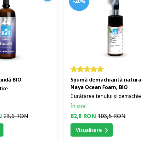
-20%
vandă BIO
Spumă demachiantă natura
Naya Ocean Foam, BIO
tice
Curățarea tenului și demachi
În stoc
N
23,6 RON
82,8 RON
103,5 RON
Vizualizare