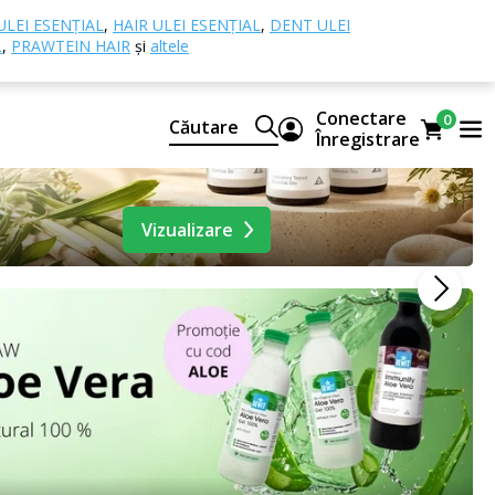
ULEI ESENȚIAL
,
HAIR ULEI ESENȚIAL
,
DENT ULEI
L
,
PRAWTEIN HAIR
și
altele
Conectare
0
Căutare
Înregistrare
Vizualizare