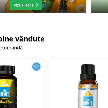
Vizualizare
bine vândute
 recomandă