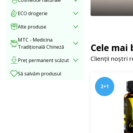
ECO drogerie
Alte produse
MTC - Medicina
Cele mai 
Tradițională Chineză
Clienții noștri
Preț permanent scăzut
Să salvăm produsul
2+1