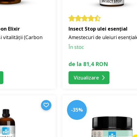
n Elixir
Insect Stop ulei esențial
și vitalității (Carbon
Amestecuri de uleiuri esențial
În stoc
de la 81,4 RON
Vizualizare
-35%