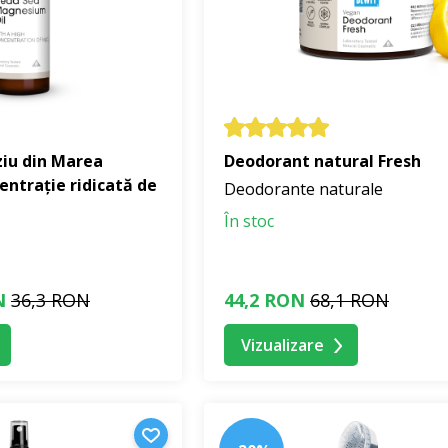
iu din Marea
Deodorant natural Fresh
entrație ridicată de
Deodorante naturale
În stoc
N
36,3 RON
44,2 RON
68,1 RON
Vizualizare