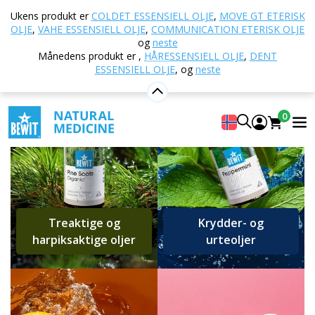
NATURENS KRAFT
Ukens produkt er
COLDET ESSENSIELL OLJE
,
MOVE GT ETERISK
OLJE
,
VAHE ESSENSIELL OLJE
,
COMMUNICATION ETERISK OLJE
i hver dråpe – innen rekkevidde for
og
neste
alle!
Månedens produkt er
,
HÅRESSENSIELL OLJE
,
DENT
ESSENSIELL OLJE
,
og
neste
0
Treaktige og
Krydder- og
harpiksaktige oljer
urteoljer