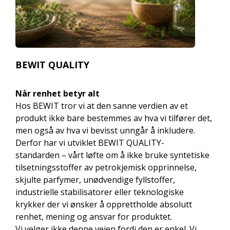
BEWIT QUALITY
Når renhet betyr alt
Hos BEWIT tror vi at den sanne verdien av et
produkt ikke bare bestemmes av hva vi tilfører det,
men også av hva vi bevisst unngår å inkludere.
Derfor har vi utviklet BEWIT QUALITY-
standarden – vårt løfte om å ikke bruke syntetiske
tilsetningsstoffer av petrokjemisk opprinnelse,
skjulte parfymer, unødvendige fyllstoffer,
industrielle stabilisatorer eller teknologiske
krykker der vi ønsker å opprettholde absolutt
renhet, mening og ansvar for produktet.
Vi velger ikke denne veien fordi den er enkel. Vi