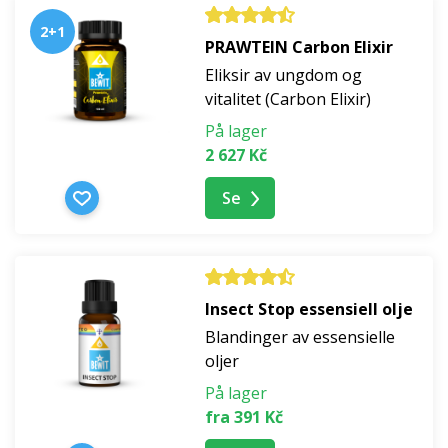
2+1
PRAWTEIN Carbon Elixir
Eliksir av ungdom og
vitalitet (Carbon Elixir)
På lager
2 627 Kč
Se
Insect Stop essensiell olje
Blandinger av essensielle
oljer
På lager
fra 391 Kč