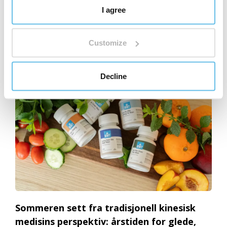
guide til naturlig skjønnhet og kroppspleie
I agree
Les mer om dette
Customize
12
Decline
Sommeren sett fra tradisjonell kinesisk
medisins perspektiv: årstiden for glede,