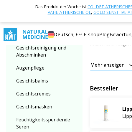
Startseite
E-sho
Das Produkt der Woche ist
COLDET ÄTHERISCHES
Kategorie auswählen
Lippenbalsame
VAHE ÄTHERISCHE ÖL
,
GOLD SENSITIVE Ä
Lippenbalsa
Lippenbalsame
Deutsch, €
E-shop
Blog
Bewertun
Lippen gehören z
reißen und reagier
Gesichtsreinigung und
Abschminken
Lippenbalsam ist d
Mehr anzeigen
Augenpflege
Pflanzenöle,
schü
versorgen
, sie v
Gesichtsbalms
Bestseller
Die Basis jedes Ba
Gesichtscremes
Zusammen mit
Kok
Gesichtsmasken
trockener Luft schü
Lip
Lip
Feuchtigkeitsspendende
Das Ergebnis sind 
Seren
Balsam bietet zude