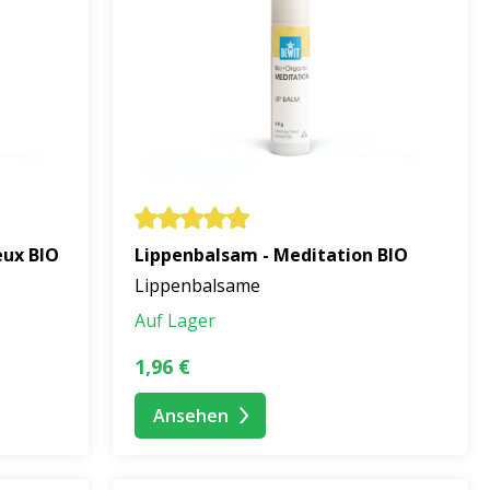
ürzigen Hauch.
d innere Stärke unterstreicht.
sorge und des inneren Gleichgewichts erinnert.
eux BIO
Lippenbalsam - Meditation BIO
Lippenbalsame
i kaltem Wetter, Wind oder in trockener Umgebung.
natürliche Regeneration zu fördern.
Auf Lager
1,96 €
enschaften bekannt ist. Es ist ideal für Lippen, die
Ansehen
s hilft, Austrocknung vorzubeugen und schützt die