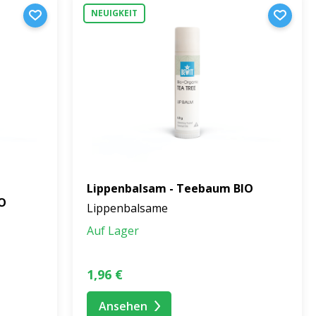
r Luft.
NEUIGKEIT
mmung
che, manchmal Ruhe, Harmonie oder Sinnlichkeit.
n Bedürfnissen Ihrer Haut.
Alle Varianten vereinen eine
en sowie Kakaobutter, die die Lippen zu jeder
uft
, der Ihnen jeden Tag Freude bereiten wird.
Lippenbalsam - Teebaum BIO
IO
Lippenbalsame
Auf Lager
1,96 €
Ansehen