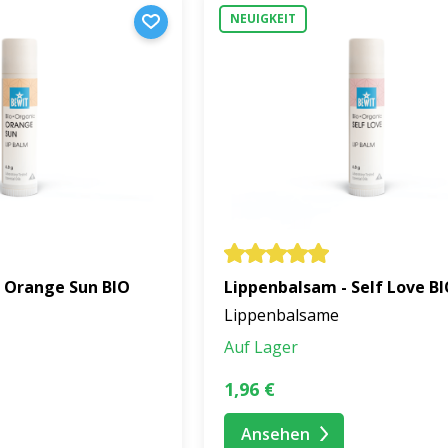
nhaut vor widrigen Einflüssen wie Kälte, Wind oder trockene
NEUIGKEIT
den Lippenbalsam passend zu Ihrer Sti
 eine andere Stimmung mit sich
. Manchmal sucht man Fris
 natürlichen Lippenbalsam nach Duft, Stimmung oder de
gene Zusammensetzung mit pflanzlichen und ätherischen Öl
ydratisiert und schützt.
e Lippen mit Zartheit, Schutz und einem natürlichen D
 Orange Sun BIO
Lippenbalsam - Self Love B
Lippenbalsame
Auf Lager
1,96 €
Ansehen