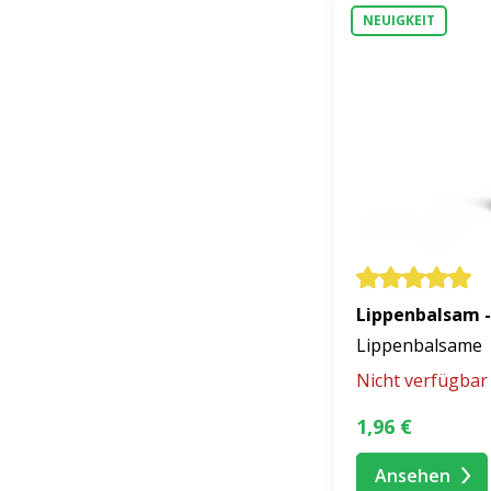
empfindliche Lippe
NEUIGKEIT
Wählen Sie 
Jeder Tag bringt
Wählen Sie einen
sorgfältig ausgewo
Jahreszeit nährt, h
Verwöhnen Sie Ihr
Lippenbalsam -
Lippenbalsame
Nicht verfügbar
1,96 €
Ansehen